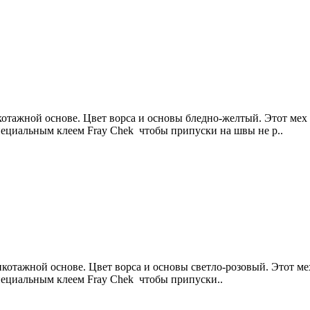
отажной основе. Цвет ворса и основы бледно-желтый. Этот мех 
специальным клеем Fray Сhek чтобы припуски на швы не р..
отажной основе. Цвет ворса и основы светло-розовый. Этот мех
специальным клеем Fray Сhek чтобы припуски..