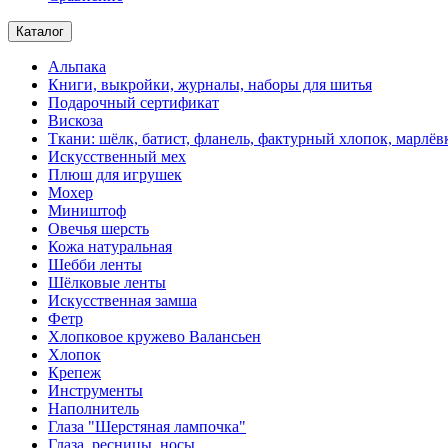
Каталог
Альпака
Книги, выкройки, журналы, наборы для шитья
Подарочный сертификат
Вискоза
Ткани: шёлк, батист, фланель, фактурный хлопок, марлёвк
Искусственный мех
Плюш для игрушек
Мохер
Миништоф
Овечья шерсть
Кожа натуральная
Шебби ленты
Шёлковые ленты
Искусственная замша
Фетр
Хлопковое кружево Валансьен
Хлопок
Крепеж
Инструменты
Наполнитель
Глаза "Шерстяная лампочка"
Глаза, ресницы, носы