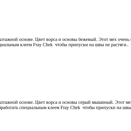
отажной основе. Цвет ворса и основы бежевый. Этот мех очень 
ециальным клеем Fray Сhek чтобы припуски на швы не растяги..
отажной основе. Цвет ворса и основы серый мышиный. Этот мех
обработать специальным клеем Fray Сhek чтобы припуски на швы 