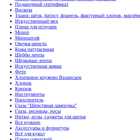
Подарочный сертификат
Вискоза
Ткани: шёлк, батист, фланель, фактурный хлопок, марлёвк
Искусственный мех
Плюш для игрушек
Мохер
Миништоф
Овечья шерсть
Кожа натуральная
Шебби ленты
Шёлковые ленты
Искусственная замша
Фетр
Хлопковое кружево Валансьен
Хлопок
Крепеж
Инструменты
Наполнитель
Глаза "Шерстяная лампочка"
Глаза, ресницы, носы
Нитки, иглы, гаджеты для шитья
Все нужное
Аксессуары и фурнитура
Всё для кукол
Плюш советский