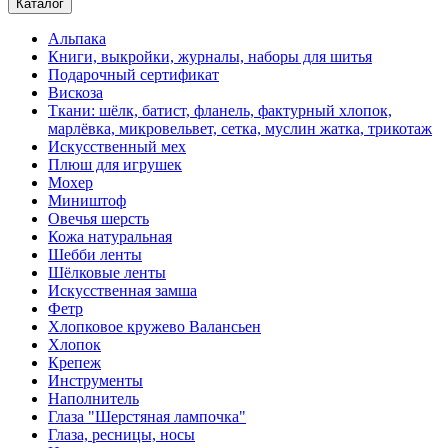
Каталог
Альпака
Книги, выкройки, журналы, наборы для шитья
Подарочный сертификат
Вискоза
Ткани: шёлк, батист, фланель, фактурный хлопок,
марлёвка, микровельвет, сетка, муслин жатка, трикотаж
Искусственный мех
Плюш для игрушек
Мохер
Миништоф
Овечья шерсть
Кожа натуральная
Шебби ленты
Шёлковые ленты
Искусственная замша
Фетр
Хлопковое кружево Валансьен
Хлопок
Крепеж
Инструменты
Наполнитель
Глаза "Шерстяная лампочка"
Глаза, ресницы, носы