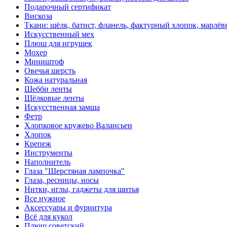
Подарочный сертификат
Вискоза
Ткани: шёлк, батист, фланель, фактурный хлопок, марлёвк
Искусственный мех
Плюш для игрушек
Мохер
Миништоф
Овечья шерсть
Кожа натуральная
Шебби ленты
Шёлковые ленты
Искусственная замша
Фетр
Хлопковое кружево Валансьен
Хлопок
Крепеж
Инструменты
Наполнитель
Глаза "Шерстяная лампочка"
Глаза, ресницы, носы
Нитки, иглы, гаджеты для шитья
Все нужное
Аксессуары и фурнитура
Всё для кукол
Плюш советский