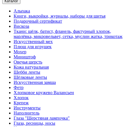
Каталог
Альпака
Книги, выкройки, журналы, наборы для шитья
Подарочный сертификат
Вискоза
Ткани: шёлк, батист, фланель, фактурный хлопок,
марлёвка, микровельвет, сетка, муслин жатка, трикотаж
Искусственный мех
Плюш для игрушек
Мохер
Миништоф
Овечья шерсть
Кожа натуральная
Шебби ленты
Шёлковые ленты
Искусственная замша
Фетр
Хлопковое кружево Валансьен
Хлопок
Крепеж
Инструменты
Наполнитель
Глаза "Шерстяная лампочка"
Глаза, ресницы, носы