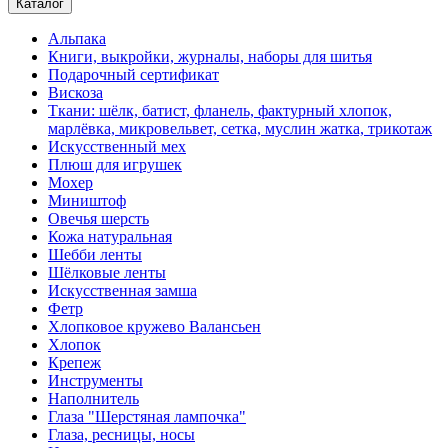
Каталог
Альпака
Книги, выкройки, журналы, наборы для шитья
Подарочный сертификат
Вискоза
Ткани: шёлк, батист, фланель, фактурный хлопок,
марлёвка, микровельвет, сетка, муслин жатка, трикотаж
Искусственный мех
Плюш для игрушек
Мохер
Миништоф
Овечья шерсть
Кожа натуральная
Шебби ленты
Шёлковые ленты
Искусственная замша
Фетр
Хлопковое кружево Валансьен
Хлопок
Крепеж
Инструменты
Наполнитель
Глаза "Шерстяная лампочка"
Глаза, ресницы, носы