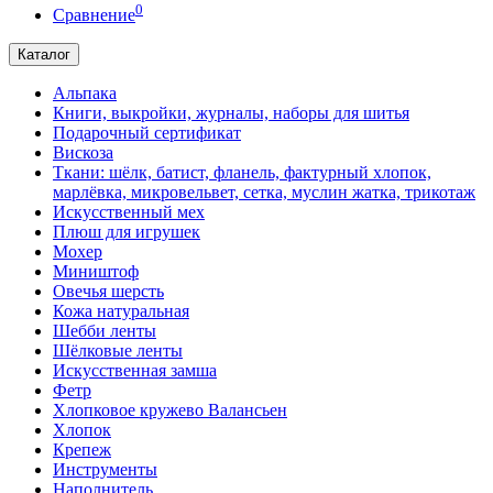
0
Сравнение
Каталог
Альпака
Книги, выкройки, журналы, наборы для шитья
Подарочный сертификат
Вискоза
Ткани: шёлк, батист, фланель, фактурный хлопок,
марлёвка, микровельвет, сетка, муслин жатка, трикотаж
Искусственный мех
Плюш для игрушек
Мохер
Миништоф
Овечья шерсть
Кожа натуральная
Шебби ленты
Шёлковые ленты
Искусственная замша
Фетр
Хлопковое кружево Валансьен
Хлопок
Крепеж
Инструменты
Наполнитель