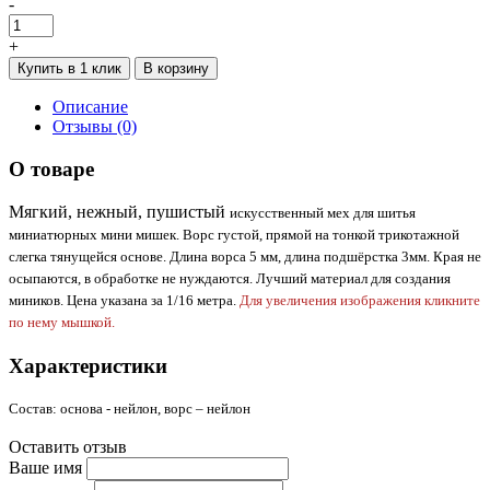
-
+
Купить в 1 клик
В корзину
Описание
Отзывы (0)
О товаре
Мягкий, нежный, пушистый
искусственный мех для шитья
миниатюрных мини мишек. Ворс густой, прямой
на тонкой трикотажной
слегка тянущейся основе.
Длина ворса 5 мм, длина подшёрстка 3мм.
Края не
осыпаются, в обработке не нуждаются.
Лучший материал для создания
миников.
Цена указана за 1/16 метра.
Для увеличения изображения кликните
по нему мышкой.
Характеристики
Состав: основа - нейлон, ворс – нейлон
Оставить отзыв
Ваше имя