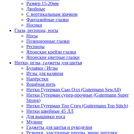
Размер 15-20мм
Двойные
С вертикальным зрачком
Фантазийные глазки
Носики
Глаза, ресницы, носы
Носы
Позиционные глазки
Ресницы
Японские крейзи глазки
Японские цветные глазки
Нитки, иглы, гаджеты для шитья
Булавки / Иглы
Иглы для валяния
Напёрстки
Вощёная нить
Нитки Гутерман Сью Олл (Gutermann SewAll)
Нитки Гутерман супер-прочные (Gutermann Super
Strong)
Нитки Гутерман Топ Стич (Guttermann Top Stitch)
Нитки швейные 45 ЛЛ
Для вышивки носа
Мулине
Гаджеты для шитья и рукоделия
Резинки, эластичные шнуры, мини липучки