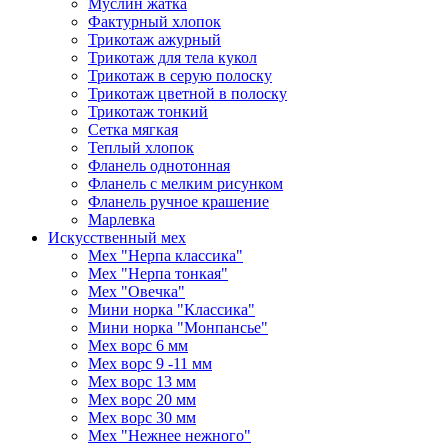
Муслин жатка
Фактурный хлопок
Трикотаж ажурный
Трикотаж для тела кукол
Трикотаж в серую полоску
Трикотаж цветной в полоску
Трикотаж тонкий
Сетка мягкая
Теплый хлопок
Фланель однотонная
Фланель с мелким рисунком
Фланель ручное крашение
Марлевка
Искусственный мех
Мех "Нерпа классика"
Мех "Нерпа тонкая"
Мех "Овечка"
Мини норка "Классика"
Мини норка "Монпансье"
Мех ворс 6 мм
Мех ворс 9 -11 мм
Мех ворс 13 мм
Мех ворс 20 мм
Мех ворс 30 мм
Мех "Нежнее нежного"