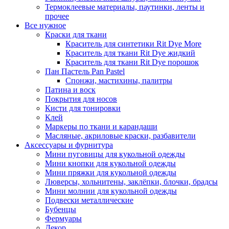
Термоклеевые материалы, паутинки, ленты и
прочее
Все нужное
Краски для ткани
Краситель для синтетики Rit Dye More
Краситель для ткани Rit Dye жидкий
Краситель для ткани Rit Dye порошок
Пан Пастель Pan Pastel
Спонжи, мастихины, палитры
Патина и воск
Покрытия для носов
Кисти для тонировки
Клей
Маркеры по ткани и карандаши
Масляные, акриловые краски, разбавители
Аксессуары и фурнитура
Мини пуговицы для кукольной одежды
Мини кнопки для кукольной одежды
Мини пряжки для кукольной одежды
Люверсы, хольнитены, заклёпки, блочки, брадсы
Мини молнии для кукольной одежды
Подвески металлические
Бубенцы
Фермуары
Декор