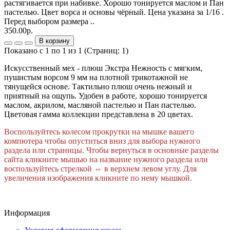
растягивается при набивке. Хорошо тонируется маслом и Пан
пастелью. Цвет ворса и основы чёрный. Цена указана за 1/16 .
Перед выбором размера ..
350.00р.
В корзину
Показано с 1 по 1 из 1 (Страниц: 1)
Искусственный мех - плюш Экстра Нежность с мягким,
пушистым ворсом 9 мм на плотной трикотажной не
тянущейся основе. Тактильно плюш очень нежный и
приятный на ощупь. Удобен в работе, хорошо тонируется
маслом, акрилом, масляной пастелью и Пан пастелью.
Цветовая гамма коллекции представлена в 20 цветах.
Воспользуйтесь колесом прокрутки на мышке вашего
компютера чтобы опуститься вниз для выбора нужного
раздела или страницы. Чтобы вернуться в основные разделы
сайта кликните мышью на название нужного раздела или
воспользуйтесь стрелкой
⇔ в верхнем левом углу.
Для
увеличения изображения кликните по нему мышкой.
Информация