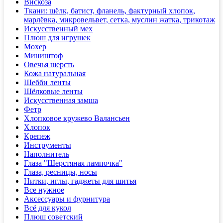
Вискоза
Ткани: шёлк, батист, фланель, фактурный хлопок,
марлёвка, микровельвет, сетка, муслин жатка, трикотаж
Искусственный мех
Плюш для игрушек
Мохер
Миништоф
Овечья шерсть
Кожа натуральная
Шебби ленты
Шёлковые ленты
Искусственная замша
Фетр
Хлопковое кружево Валансьен
Хлопок
Крепеж
Инструменты
Наполнитель
Глаза "Шерстяная лампочка"
Глаза, ресницы, носы
Нитки, иглы, гаджеты для шитья
Все нужное
Аксессуары и фурнитура
Всё для кукол
Плюш советский