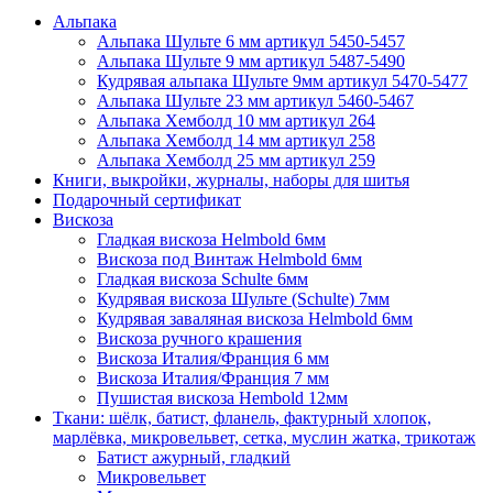
Альпака
Альпака Шульте 6 мм артикул 5450-5457
Альпака Шульте 9 мм артикул 5487-5490
Кудрявая альпака Шульте 9мм артикул 5470-5477
Альпака Шульте 23 мм артикул 5460-5467
Альпака Хемболд 10 мм артикул 264
Альпака Хемболд 14 мм артикул 258
Альпака Хемболд 25 мм артикул 259
Книги, выкройки, журналы, наборы для шитья
Подарочный сертификат
Вискоза
Гладкая вискоза Helmbold 6мм
Вискоза под Винтаж Helmbold 6мм
Гладкая вискоза Schulte 6мм
Кудрявая вискоза Шульте (Schulte) 7мм
Кудрявая заваляная вискоза Helmbold 6мм
Вискоза ручного крашения
Вискоза Италия/Франция 6 мм
Вискоза Италия/Франция 7 мм
Пушистая вискоза Hembold 12мм
Ткани: шёлк, батист, фланель, фактурный хлопок,
марлёвка, микровельвет, сетка, муслин жатка, трикотаж
Батист ажурный, гладкий
Микровельвет