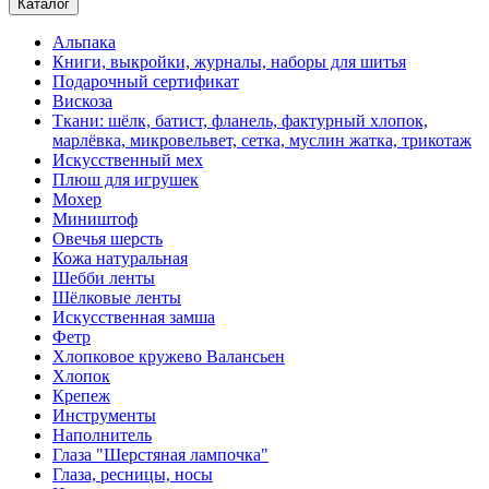
Каталог
Альпака
Книги, выкройки, журналы, наборы для шитья
Подарочный сертификат
Вискоза
Ткани: шёлк, батист, фланель, фактурный хлопок,
марлёвка, микровельвет, сетка, муслин жатка, трикотаж
Искусственный мех
Плюш для игрушек
Мохер
Миништоф
Овечья шерсть
Кожа натуральная
Шебби ленты
Шёлковые ленты
Искусственная замша
Фетр
Хлопковое кружево Валансьен
Хлопок
Крепеж
Инструменты
Наполнитель
Глаза "Шерстяная лампочка"
Глаза, ресницы, носы