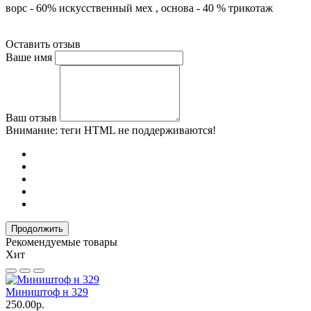
ворс - 60% искусственный мех , основа - 40 % трикотаж
Оставить отзыв
Ваше имя
Ваш отзыв
Внимание:
теги HTML не поддерживаются!
Продолжить
Рекомендуемые товары
Хит
Миништоф н 329
М
250.00р.
1