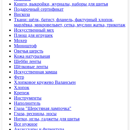
Книги, выкройки, журналы, наборы для шитья
Подарочный сертификат
Вискоза
Ткани: шёлк, батист, фланель, фактурный хлопок,
марлёвка, микровельвет, сетка, муслин жатка, трикотаж
Искусственный мех
Плюш для игрушек
Мохер
Миништоф
Овечья шерсть
Кожа натуральная
Шебби ленты
Шёлковые ленты
Искусственная замша
Фетр
Хлопковое кружево Валансьен
Хлопок
Крепеж
Инструменты
Наполнитель
Глаза "Шерстяная лампочка"
Глаза, ресницы, носы
Нитки, иглы, гаджеты для шитья
Все нужное
Аксессуары и фурнитура