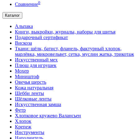
0
Сравнение
Каталог
Альпака
Книги, выкройки, журналы, наборы для шитья
Подарочный сертификат
Вискоза
Ткани: шёлк, батист, фланель, фактурный хлопок,
марлёвка, микровельвет, сетка, муслин жатка, трикотаж
Искусственный мех
Плюш для игрушек
Мохер
Миништоф
Овечья шерсть
Кожа натуральная
Шебби ленты
Шёлковые ленты
Искусственная замша
Фетр
Хлопковое кружево Валансьен
Хлопок
Крепеж
Инструменты
Наполнитель