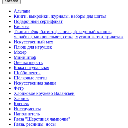
Каталог
Альпака
Книги, выкройки, журналы, наборы для шитья
Подарочный сертификат
Вискоза
Ткани: шёлк, батист, фланель, фактурный хлопок,
марлёвка, микровельвет, сетка, муслин жатка, трикотаж
Искусственный мех
Плюш для игрушек
Мохер
Миништоф
Овечья шерсть
Кожа натуральная
Шебби ленты
Шёлковые ленты
Искусственная замша
Фетр
Хлопковое кружево Валансьен
Хлопок
Крепеж
Инструменты
Наполнитель
Глаза "Шерстяная лампочка"
Глаза, ресницы, носы