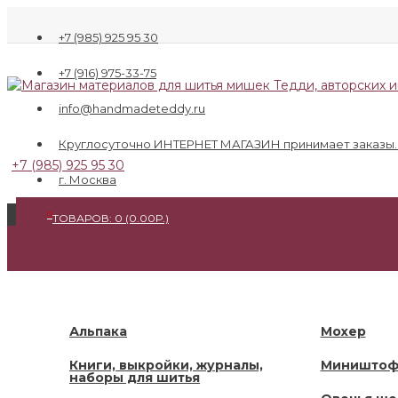
+7 (985) 925 95 30
+7 (916) 975-33-75
info@handmadeteddy.ru
Круглосуточно ИНТЕРНЕТ МАГАЗИН принимает заказы. О
+7 (985) 925 95 30
г. Москва
0
ТОВАРОВ: 0 (0.00Р.)
Альпака
Мохер
×
Книги, выкройки, журналы,
Миништо
Ваш
наборы для шитья