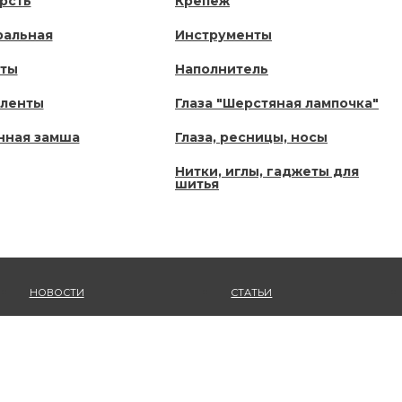
рсть
Крепеж
ральная
Инструменты
нты
Наполнитель
ленты
Глаза "Шерстяная лампочка"
нная замша
Глаза, ресницы, носы
Нитки, иглы, гаджеты для
шитья
НОВОСТИ
СТАТЬИ