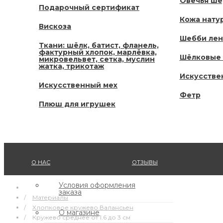
Овечья ше
Подарочный сертификат
Кожа нату
Вискоза
Шебби ле
Ткани: шёлк, батист, фланель,
фактурный хлопок, марлёвка,
Шёлковые 
микровельвет, сетка, муслин
жатка, трикотаж
Искусстве
Искусственный мех
Фетр
Плюш для игрушек
О НАС
ОТЗЫВЫ
Условия оформления
заказа
Материалы
Хлопковое кружево Валансьен
О магазине
Кружево среднее от 1.6 до 3 см