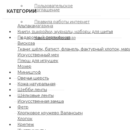
Пользовательское
соглашение
КАТЕГОРИИ
Правила работы интернет
Альпака
магазина
Книги, выкройки, журналы, наборы для шитья
Подарочный сертификат
Как оформить заказ
Вискоза
Ткани: шёлк, батист, фланель, фактурный хлопок, мар
Искусственный мех
Плюш для игрушек
Мохер
Миништоф
Овечья шерсть
Кожа натуральная
Шебби ленты
Шёлковые ленты
Искусственная замша
Фетр
Хлопковое кружево Валансьен
Хлопок
Крепеж