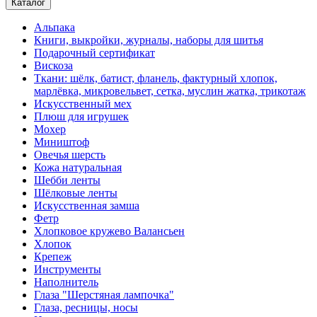
Каталог
Альпака
Книги, выкройки, журналы, наборы для шитья
Подарочный сертификат
Вискоза
Ткани: шёлк, батист, фланель, фактурный хлопок,
марлёвка, микровельвет, сетка, муслин жатка, трикотаж
Искусственный мех
Плюш для игрушек
Мохер
Миништоф
Овечья шерсть
Кожа натуральная
Шебби ленты
Шёлковые ленты
Искусственная замша
Фетр
Хлопковое кружево Валансьен
Хлопок
Крепеж
Инструменты
Наполнитель
Глаза "Шерстяная лампочка"
Глаза, ресницы, носы