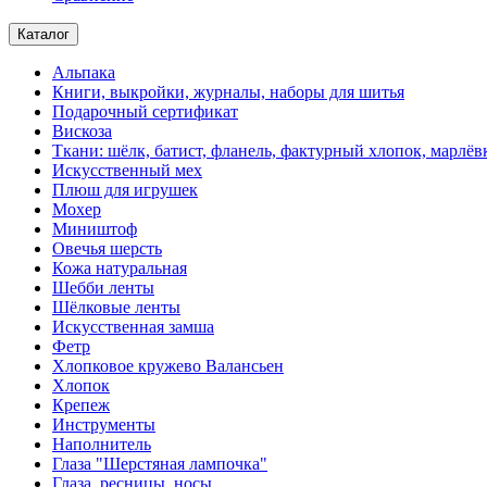
Каталог
Альпака
Книги, выкройки, журналы, наборы для шитья
Подарочный сертификат
Вискоза
Ткани: шёлк, батист, фланель, фактурный хлопок, марлёвк
Искусственный мех
Плюш для игрушек
Мохер
Миништоф
Овечья шерсть
Кожа натуральная
Шебби ленты
Шёлковые ленты
Искусственная замша
Фетр
Хлопковое кружево Валансьен
Хлопок
Крепеж
Инструменты
Наполнитель
Глаза "Шерстяная лампочка"
Глаза, ресницы, носы