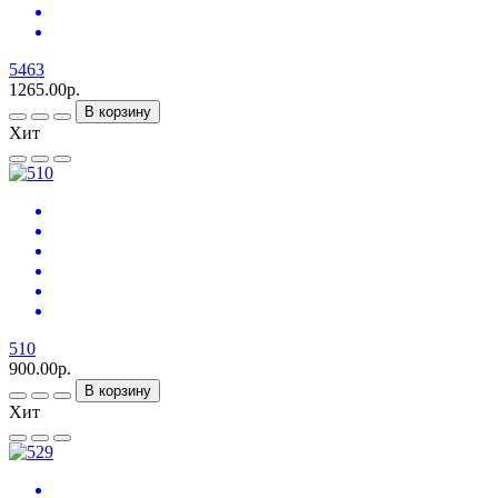
5463
1265.00р.
В корзину
Хит
510
900.00р.
В корзину
Хит