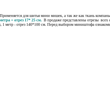
Применяется для шитья мини мишек, а так же как ткань компаньо
метра = отрез 17* 25 см.
В продаже представлены отрезы всех ста
0 см, 1 метр - отрез 140*100 см. Перед выбором миништофа ознаком