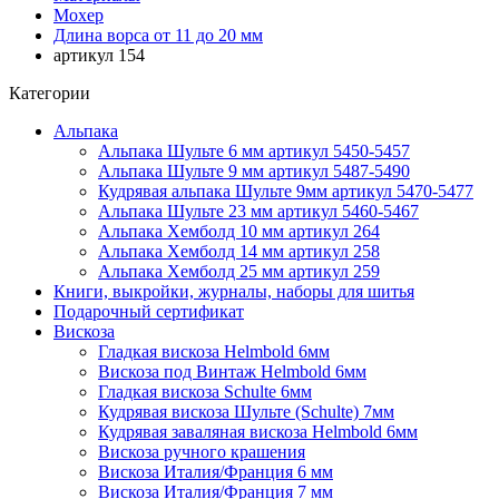
Мохер
Длина ворса от 11 до 20 мм
артикул 154
Категории
Альпака
Альпака Шульте 6 мм артикул 5450-5457
Альпака Шульте 9 мм артикул 5487-5490
Кудрявая альпака Шульте 9мм артикул 5470-5477
Альпака Шульте 23 мм артикул 5460-5467
Альпака Хемболд 10 мм артикул 264
Альпака Хемболд 14 мм артикул 258
Альпака Хемболд 25 мм артикул 259
Книги, выкройки, журналы, наборы для шитья
Подарочный сертификат
Вискоза
Гладкая вискоза Helmbold 6мм
Вискоза под Винтаж Helmbold 6мм
Гладкая вискоза Schulte 6мм
Кудрявая вискоза Шульте (Schulte) 7мм
Кудрявая заваляная вискоза Helmbold 6мм
Вискоза ручного крашения
Вискоза Италия/Франция 6 мм
Вискоза Италия/Франция 7 мм