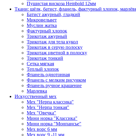
Пушистая вискоза Hembold 12мм
Ткани: шёлк, батист, фланель, фактурный хлопок, марлёвк
Батист ажурный, гладкий
Микровельвет
Муслин жатка
Фактурный хлопок
Трикотаж ажурный
Трикотаж для тела кукол
Трикотаж в серую полоску
Трикотаж цветной в полоску
Трикотаж тонкий
Сетка мягкая
Теплый хлопок
Фланель однотонная
Фланель с мелким рисунком
Фланель ручное крашение
Марлевка
Искусственный мех
Мех "Нерпа классика"
Мех "Нерпа тонкая"
Мех "Овечка"
Мини норка "Классика"
Мини норка "Монпансье"
Мех ворс 6 мм
Мех ворс 9 -11 мм