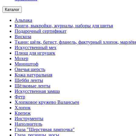
Каталог
Альпака
Книги, выкройки, журналы, наборы для шитья
Подарочный сертификат
Вискоза
Ткани: шёлк, батист, фланель, фактурный хлопок, марлёвк
Искусственный мех
Плюш для игрушек
Мохер
Миништоф
Овечья шерсть
Кожа натуральная
Шебби ленты
Шёлковые ленты
Искусственная замша
Фетр
Хлопковое кружево Валансьен
Хлопок
Крепеж
Инструменты
Наполнитель
Глаза "Шерстяная лампочка"
Глаза, ресницы, носы