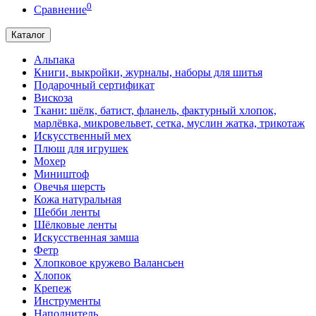
0
Сравнение
Каталог
Альпака
Книги, выкройки, журналы, наборы для шитья
Подарочный сертификат
Вискоза
Ткани: шёлк, батист, фланель, фактурный хлопок,
марлёвка, микровельвет, сетка, муслин жатка, трикотаж
Искусственный мех
Плюш для игрушек
Мохер
Миништоф
Овечья шерсть
Кожа натуральная
Шебби ленты
Шёлковые ленты
Искусственная замша
Фетр
Хлопковое кружево Валансьен
Хлопок
Крепеж
Инструменты
Наполнитель