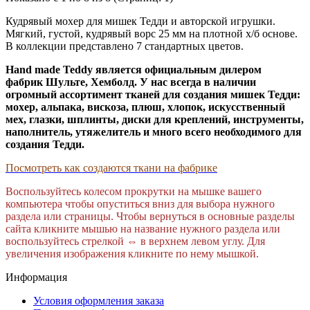
Кудрявый мохер для мишек Тедди и авторской игрушки.
Мягкий, густой, кудрявый ворс 25 мм на плотной х/б основе.
В коллекции представлено 7 стандартных цветов.
Hand made Teddy является официальным дилером
фабрик Шульте, Хемболд. У нас всегда в наличии
огромный ассортимент тканей для создания мишек Тедди:
мохер, альпака, вискоза, плюш, хлопок, искусственный
мех, глазки, шплинты, диски для креплений, инструменты,
наполнитель, утяжелитель и много всего необходимого для
создания Тедди.
Посмотреть как создаются ткани на фабрике
Воспользуйтесь колесом прокрутки на мышке вашего
компьютера чтобы опуститься вниз для выбора нужного
раздела или страницы. Чтобы вернуться в основные разделы
сайта кликните мышью на название нужного раздела или
воспользуйтесь стрелкой
⇔ в верхнем левом углу. Для
увеличения изображения кликните по нему мышкой.
Информация
Условия оформления заказа