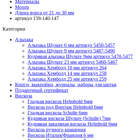
Материалы
Мохер
Длина ворса от 21 до 30 мм
артикул 159-140-147
Категории
Альпака
Альпака Шульте 6 мм артикул 5450-5457
Альпака Шульте 9 мм артикул 5487-5490
Кудрявая альпака Шульте 9мм артикул 5470-5477
Альпака Шульте 23 мм артикул 5460-5467
Альпака Хемболд 10 мм артикул 264
Альпака Хемболд 14 мм артикул 258
Альпака Хемболд 25 мм артикул 259
Книги, выкройки, журналы, наборы для шитья
Подарочный сертификат
Вискоза
Гладкая вискоза Helmbold 6мм
Вискоза под Винтаж Helmbold 6мм
Гладкая вискоза Schulte 6мм
Кудрявая вискоза Шульте (Schulte) 7мм
Кудрявая заваляная вискоза Helmbold 6мм
Вискоза ручного крашения
Вискоза Италия/Франция 6 мм