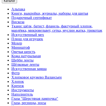
Каталог
Альпака
Книги, выкройки, журналы, наборы для шитья
Подарочный сертификат
Вискоза
Ткани: шёлк, батист, фланель, фактурный хлопок,
марлёвка, микровельвет, сетка, муслин жатка, трикотаж
Искусственный мех
Плюш для игрушек
Мохер
Миништоф
Овечья шерсть
Кожа натуральная
Шебби ленты
Шёлковые ленты
Искусственная замша
Фетр
Хлопковое кружево Валансьен
Хлопок
Крепеж
Инструменты
Наполнитель
Глаза "Шерстяная лампочка"
Глаза, ресницы, носы