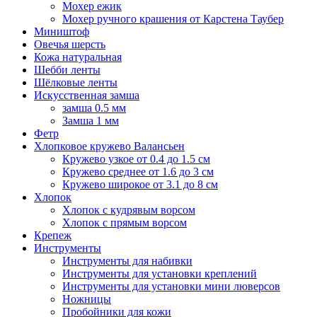
Мохер ежик
Мохер ручного крашения от Карстена Таубер
Миништоф
Овечья шерсть
Кожа натуральная
Шебби ленты
Шёлковые ленты
Искусственная замша
замша 0.5 мм
Замша 1 мм
Фетр
Хлопковое кружево Валансьен
Кружево узкое от 0.4 до 1.5 см
Кружево среднее от 1.6 до 3 см
Кружево широкое от 3.1 до 8 см
Хлопок
Хлопок с кудрявым ворсом
Хлопок с прямым ворсом
Крепеж
Инструменты
Инструменты для набивки
Инструменты для установки креплений
Инструменты для установки мини люверсов
Ножницы
Пробойники для кожи