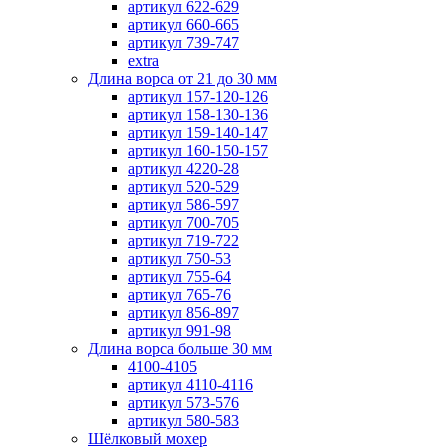
артикул 622-629
артикул 660-665
артикул 739-747
extra
Длина ворса от 21 до 30 мм
артикул 157-120-126
артикул 158-130-136
артикул 159-140-147
артикул 160-150-157
артикул 4220-28
артикул 520-529
артикул 586-597
артикул 700-705
артикул 719-722
артикул 750-53
артикул 755-64
артикул 765-76
артикул 856-897
артикул 991-98
Длина ворса больше 30 мм
4100-4105
артикул 4110-4116
артикул 573-576
артикул 580-583
Шёлковый мохер