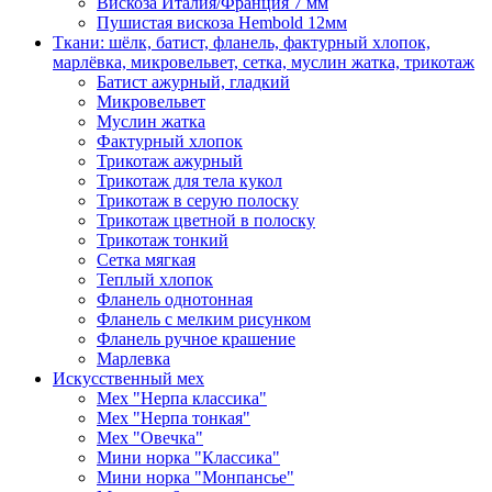
Вискоза Италия/Франция 7 мм
Пушистая вискоза Hembold 12мм
Ткани: шёлк, батист, фланель, фактурный хлопок,
марлёвка, микровельвет, сетка, муслин жатка, трикотаж
Батист ажурный, гладкий
Микровельвет
Муслин жатка
Фактурный хлопок
Трикотаж ажурный
Трикотаж для тела кукол
Трикотаж в серую полоску
Трикотаж цветной в полоску
Трикотаж тонкий
Сетка мягкая
Теплый хлопок
Фланель однотонная
Фланель с мелким рисунком
Фланель ручное крашение
Марлевка
Искусственный мех
Мех "Нерпа классика"
Мех "Нерпа тонкая"
Мех "Овечка"
Мини норка "Классика"
Мини норка "Монпансье"