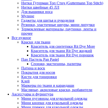
Нитки Гутерман Топ Стич (Guttermann Top Stitch)
Нитки швейные 45 ЛЛ
Для вышивки носа
Мулине
Гаджеты для шитья и рукоделия
Резинки, эластичные шнуры, мини липучки
Термоклеевые материалы, паутинки, ленты и
прочее
Все нужное
Краски для ткани
Краситель для синтетики Rit Dye More
Краситель для ткани Rit Dye жидкий
Краситель для ткани Rit Dye порошок
Пан Пастель Pan Pastel
Спонжи, мастихины, палитры
Патина и воск
Покрытия для носов
Кисти для тонировки
Клей
Маркеры по ткани и карандаши
Масляные, акриловые краски, разбавители
Аксессуары и фурнитура
Мини пуговицы для кукольной одежды
Мини кнопки для кукольной одежды
Мини пряжки для кукольной одежды