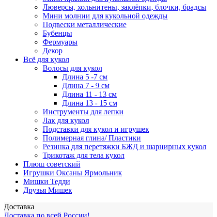
Люверсы, хольнитены, заклёпки, блочки, брадсы
Мини молнии для кукольной одежды
Подвески металлические
Бубенцы
Фермуары
Декор
Всё для кукол
Волосы для кукол
Длина 5 -7 см
Длина 7 - 9 см
Длина 11 - 13 см
Длина 13 - 15 см
Инструменты для лепки
Лак для кукол
Подставки для кукол и игрушек
Полимерная глина/ Пластики
Резинка для перетяжки БЖД и шарнирных кукол
Трикотаж для тела кукол
Плюш советский
Игрушки Оксаны Ярмольник
Мишки Тедди
Друзья Мишек
Доставка
Доставка по всей России!