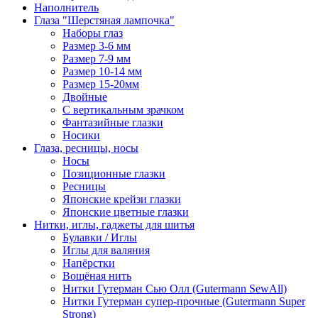
Наполнитель
Глаза "Шерстяная лампочка"
Наборы глаз
Размер 3-6 мм
Размер 7-9 мм
Размер 10-14 мм
Размер 15-20мм
Двойные
С вертикальным зрачком
Фантазийные глазки
Носики
Глаза, ресницы, носы
Носы
Позиционные глазки
Ресницы
Японские крейзи глазки
Японские цветные глазки
Нитки, иглы, гаджеты для шитья
Булавки / Иглы
Иглы для валяния
Напёрстки
Вощёная нить
Нитки Гутерман Сью Олл (Gutermann SewAll)
Нитки Гутерман супер-прочные (Gutermann Super
Strong)