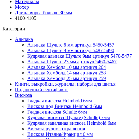
Материалы
Мохер
Длина ворса больше 30 мм
4100-4105
Категории
Альпака
Альпака Шульте 6 мм артикул 5450-5457
Альпака Шульте 9 мм артикул 5487-5490
Кудрявая альпака Шульте 9мм артикул 5470-5477
Альпака Шульте 23 мм артикул 5460-5467
Альпака Хемболд 10 мм артикул 264
Альпака Хемболд 14 мм артикул 258
Альпака Хемболд 25 мм артикул 259
Книги, выкройки, журналы, наборы для шитья
Подарочный сертификат
Вискоза
Гладкая вискоза Helmbold 6мм
Вискоза под Винтаж Helmbold 6мм
Гладкая вискоза Schulte 6мм
Кудрявая вискоза Шульте (Schulte) 7мм
Кудрявая заваляная вискоза Helmbold 6мм
Вискоза ручного крашения
Вискоза Италия/Франция 6 мм