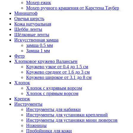
Мохер ежик
Мохер ручного крашения от Карстена Таубер
Миништоф
Овечья шерсть
Кожа натуральная
Шебби ленты
Шёлковые ленты
Искусственная замша
замша 0.5 мм
Замша 1 мм
Фетр
Хлопковое кружево Валансьен
Кружево узкое от 0.4 до 1.5 см
Кружево среднее от 1.6 до 3 см
Кружево широкое от 3.1 до 8 см
Хлопок
Хлопок с кудрявым ворсом
Хлопок с прямым ворсом
Крепеж
Инструменты
Инструменты для набивки
Инструменты для установки креплений
Инструменты для установки мини люверсов
Ножницы
Пробойники для кожи