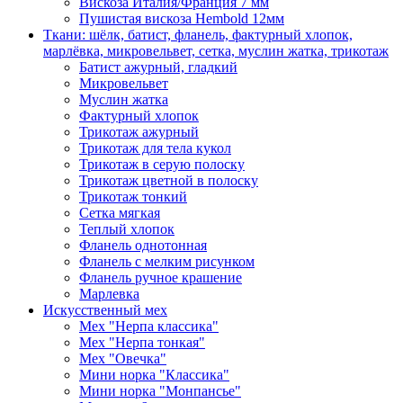
Вискоза Италия/Франция 7 мм
Пушистая вискоза Hembold 12мм
Ткани: шёлк, батист, фланель, фактурный хлопок,
марлёвка, микровельвет, сетка, муслин жатка, трикотаж
Батист ажурный, гладкий
Микровельвет
Муслин жатка
Фактурный хлопок
Трикотаж ажурный
Трикотаж для тела кукол
Трикотаж в серую полоску
Трикотаж цветной в полоску
Трикотаж тонкий
Сетка мягкая
Теплый хлопок
Фланель однотонная
Фланель с мелким рисунком
Фланель ручное крашение
Марлевка
Искусственный мех
Мех "Нерпа классика"
Мех "Нерпа тонкая"
Мех "Овечка"
Мини норка "Классика"
Мини норка "Монпансье"