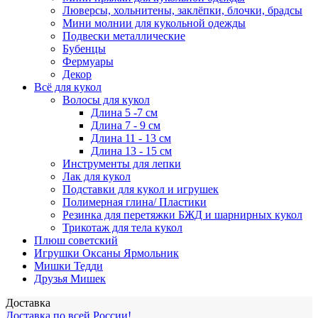
Люверсы, хольнитены, заклёпки, блочки, брадсы
Мини молнии для кукольной одежды
Подвески металлические
Бубенцы
Фермуары
Декор
Всё для кукол
Волосы для кукол
Длина 5 -7 см
Длина 7 - 9 см
Длина 11 - 13 см
Длина 13 - 15 см
Инструменты для лепки
Лак для кукол
Подставки для кукол и игрушек
Полимерная глина/ Пластики
Резинка для перетяжки БЖД и шарнирных кукол
Трикотаж для тела кукол
Плюш советский
Игрушки Оксаны Ярмольник
Мишки Тедди
Друзья Мишек
Доставка
Доставка по всей России!