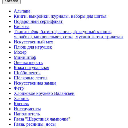
Каталог
Альпака
Книги, выкройки, журналы, наборы для шитья
Подарочный сертификат
Вискоза
Ткани: шёлк, батист, фланель, фактурный хлопок,
марлёвка, микровельвет, сетка, муслин жатка, трикотаж
Искусственный мех
Плюш для игрушек
Мохер
Миништоф
Овечья шерсть
Кожа натуральная
Шебби ленты
Шёлковые ленты
Искусственная замша
Фетр
Хлопковое кружево Валансьен
Хлопок
Крепеж
Инструменты
Наполнитель
Глаза "Шерстяная лампочка"
Глаза, ресницы, носы