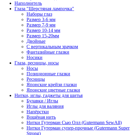
Наполнитель
Глаза "Шерстяная лампочка"
Наборы глаз
Размер 3-6 мм
Размер 7-9 мм
Размер 10-14 мм
Размер 15-20мм
Двойные
С вертикальным зрачком
Фантазийные глазки
Носики
Глаза, ресницы, носы
Носы
Позиционные глазки
Ресницы
Японские крейзи глазки
Японские цветные глазки
Нитки, иглы, гаджеты для шитья
Булавки / Иглы
Иглы для валяния
Напёрстки
Вощёная нить
Нитки Гутерман Сью Олл (Gutermann SewAll)
Нитки Гутерман супер-прочные (Gutermann Super
Strong)