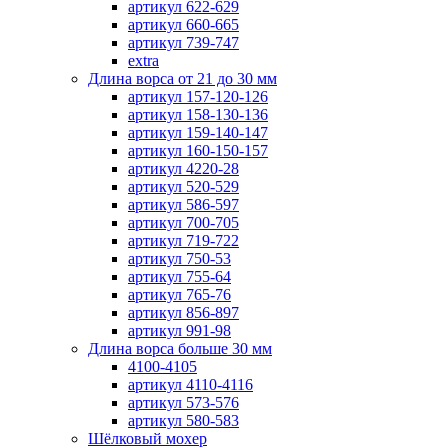
артикул 622-629
артикул 660-665
артикул 739-747
extra
Длина ворса от 21 до 30 мм
артикул 157-120-126
артикул 158-130-136
артикул 159-140-147
артикул 160-150-157
артикул 4220-28
артикул 520-529
артикул 586-597
артикул 700-705
артикул 719-722
артикул 750-53
артикул 755-64
артикул 765-76
артикул 856-897
артикул 991-98
Длина ворса больше 30 мм
4100-4105
артикул 4110-4116
артикул 573-576
артикул 580-583
Шёлковый мохер