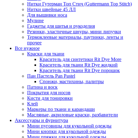
Нитки Гутерман Топ Стич (Guttermann Top Stitch)
Нитки швейные 45 ЛЛ
Для вышивки носа
Мулине
Гаджеты для шитья и рукоделия
Резинки, эластичные шнуры, мини липучки
Термоклеевые материалы, паутинки, ленты и
прочее
Все нужное
Краски для ткани
Краситель для синтетики Rit Dye More
Краситель для ткани Rit Dye жидкий
Краситель для ткани Rit Dye порошок
Пан Пастель Pan Pastel
Спонжи, мастихины, палитры
Патина и воск
Покрытия для носов
Кисти для тонировки
Клей
Маркеры по ткани и карандаши
Масляные, акриловые краски, разбавители
Аксессуары и фурнитура
Мини пуговицы для кукольной одежды
Мини кнопки для кукольной одежды
Мини пряжки для кукольной одежды