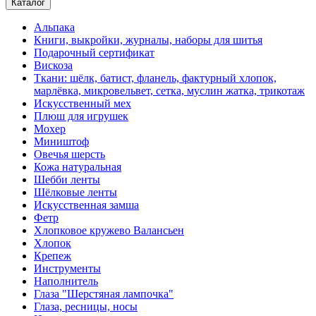
Каталог
Альпака
Книги, выкройки, журналы, наборы для шитья
Подарочный сертификат
Вискоза
Ткани: шёлк, батист, фланель, фактурный хлопок,
марлёвка, микровельвет, сетка, муслин жатка, трикотаж
Искусственный мех
Плюш для игрушек
Мохер
Миништоф
Овечья шерсть
Кожа натуральная
Шебби ленты
Шёлковые ленты
Искусственная замша
Фетр
Хлопковое кружево Валансьен
Хлопок
Крепеж
Инструменты
Наполнитель
Глаза "Шерстяная лампочка"
Глаза, ресницы, носы