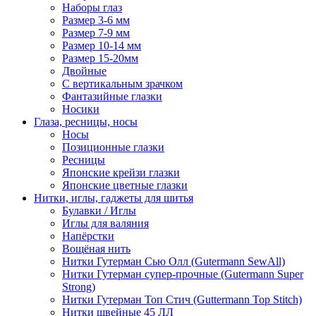
Наборы глаз
Размер 3-6 мм
Размер 7-9 мм
Размер 10-14 мм
Размер 15-20мм
Двойные
С вертикальным зрачком
Фантазийные глазки
Носики
Глаза, ресницы, носы
Носы
Позиционные глазки
Ресницы
Японские крейзи глазки
Японские цветные глазки
Нитки, иглы, гаджеты для шитья
Булавки / Иглы
Иглы для валяния
Напёрстки
Вощёная нить
Нитки Гутерман Сью Олл (Gutermann SewAll)
Нитки Гутерман супер-прочные (Gutermann Super
Strong)
Нитки Гутерман Топ Стич (Guttermann Top Stitch)
Нитки швейные 45 ЛЛ