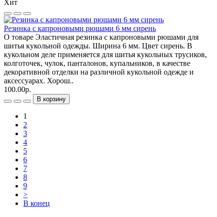
Хит
Резинка с капроновыми рюшами 6 мм сирень
О товаре Эластичная резинка с капроновыми рюшами для
шитья кукольной одежды. Ширина 6 мм. Цвет сирень. В
кукольном деле применяется для шитья кукольных трусиков,
колготочек, чулок, панталонов, купальников, в качестве
декоративной отделки на различной кукольной одежде и
аксессуарах. Хорош..
100.00р.
В корзину
1
2
3
4
5
6
7
8
9
>
В конец