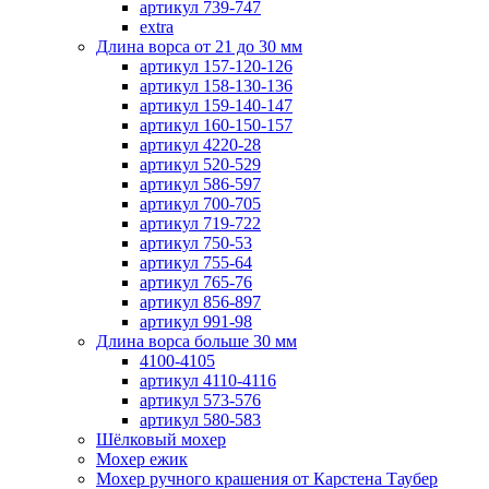
артикул 739-747
extra
Длина ворса от 21 до 30 мм
артикул 157-120-126
артикул 158-130-136
артикул 159-140-147
артикул 160-150-157
артикул 4220-28
артикул 520-529
артикул 586-597
артикул 700-705
артикул 719-722
артикул 750-53
артикул 755-64
артикул 765-76
артикул 856-897
артикул 991-98
Длина ворса больше 30 мм
4100-4105
артикул 4110-4116
артикул 573-576
артикул 580-583
Шёлковый мохер
Мохер ежик
Мохер ручного крашения от Карстена Таубер