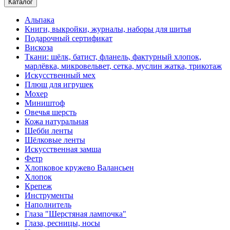
Каталог
Альпака
Книги, выкройки, журналы, наборы для шитья
Подарочный сертификат
Вискоза
Ткани: шёлк, батист, фланель, фактурный хлопок,
марлёвка, микровельвет, сетка, муслин жатка, трикотаж
Искусственный мех
Плюш для игрушек
Мохер
Миништоф
Овечья шерсть
Кожа натуральная
Шебби ленты
Шёлковые ленты
Искусственная замша
Фетр
Хлопковое кружево Валансьен
Хлопок
Крепеж
Инструменты
Наполнитель
Глаза "Шерстяная лампочка"
Глаза, ресницы, носы