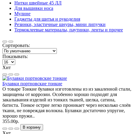
Нитки швейные 45 ЛЛ
Для вышивки носа
Мулине
Гаджеты для шитья и рукоделия
Резинки, эластичные шнуры, мини липучки
Термоклеевые материалы, паутинки, ленты и прочее
Сортировать:
Показывать:
Хит
Булавки портновские тонкие
О товаре Тонкие булавки изготовлены из из закаленной стали,
защищены от коррозии. Особенно хорошо подходят для
закалывания изделий из тонких тканей, шелка, сатина,
батиста. Тонкое острие легко проникает через несколько слоёв
ткани, не повреждая волокна. Булавки достаточно упругие,
хорошо пружи..
355.00р.
В корзину
Хит