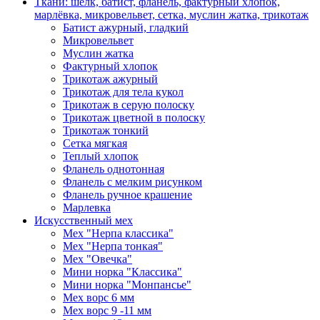
Ткани: шёлк, батист, фланель, фактурный хлопок,
марлёвка, микровельвет, сетка, муслин жатка, трикотаж
Батист ажурный, гладкий
Микровельвет
Муслин жатка
Фактурный хлопок
Трикотаж ажурный
Трикотаж для тела кукол
Трикотаж в серую полоску
Трикотаж цветной в полоску
Трикотаж тонкий
Сетка мягкая
Теплый хлопок
Фланель однотонная
Фланель с мелким рисунком
Фланель ручное крашение
Марлевка
Искусственный мех
Мех "Нерпа классика"
Мех "Нерпа тонкая"
Мех "Овечка"
Мини норка "Классика"
Мини норка "Монпансье"
Мех ворс 6 мм
Мех ворс 9 -11 мм