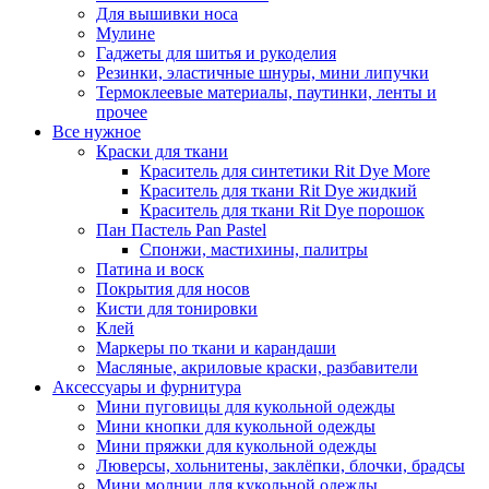
Для вышивки носа
Мулине
Гаджеты для шитья и рукоделия
Резинки, эластичные шнуры, мини липучки
Термоклеевые материалы, паутинки, ленты и
прочее
Все нужное
Краски для ткани
Краситель для синтетики Rit Dye More
Краситель для ткани Rit Dye жидкий
Краситель для ткани Rit Dye порошок
Пан Пастель Pan Pastel
Спонжи, мастихины, палитры
Патина и воск
Покрытия для носов
Кисти для тонировки
Клей
Маркеры по ткани и карандаши
Масляные, акриловые краски, разбавители
Аксессуары и фурнитура
Мини пуговицы для кукольной одежды
Мини кнопки для кукольной одежды
Мини пряжки для кукольной одежды
Люверсы, хольнитены, заклёпки, блочки, брадсы
Мини молнии для кукольной одежды