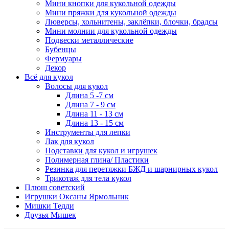
Мини кнопки для кукольной одежды
Мини пряжки для кукольной одежды
Люверсы, хольнитены, заклёпки, блочки, брадсы
Мини молнии для кукольной одежды
Подвески металлические
Бубенцы
Фермуары
Декор
Всё для кукол
Волосы для кукол
Длина 5 -7 см
Длина 7 - 9 см
Длина 11 - 13 см
Длина 13 - 15 см
Инструменты для лепки
Лак для кукол
Подставки для кукол и игрушек
Полимерная глина/ Пластики
Резинка для перетяжки БЖД и шарнирных кукол
Трикотаж для тела кукол
Плюш советский
Игрушки Оксаны Ярмольник
Мишки Тедди
Друзья Мишек