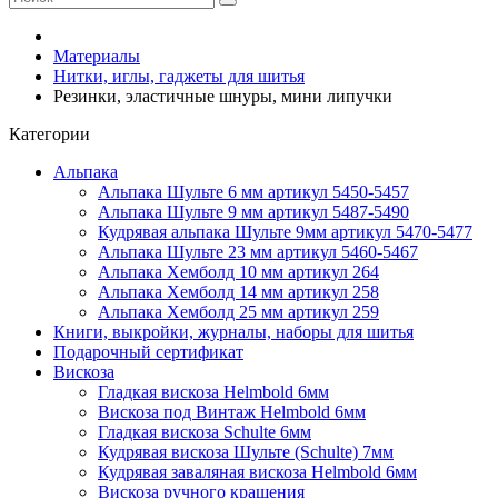
Материалы
Нитки, иглы, гаджеты для шитья
Резинки, эластичные шнуры, мини липучки
Категории
Альпака
Альпака Шульте 6 мм артикул 5450-5457
Альпака Шульте 9 мм артикул 5487-5490
Кудрявая альпака Шульте 9мм артикул 5470-5477
Альпака Шульте 23 мм артикул 5460-5467
Альпака Хемболд 10 мм артикул 264
Альпака Хемболд 14 мм артикул 258
Альпака Хемболд 25 мм артикул 259
Книги, выкройки, журналы, наборы для шитья
Подарочный сертификат
Вискоза
Гладкая вискоза Helmbold 6мм
Вискоза под Винтаж Helmbold 6мм
Гладкая вискоза Schulte 6мм
Кудрявая вискоза Шульте (Schulte) 7мм
Кудрявая заваляная вискоза Helmbold 6мм
Вискоза ручного крашения