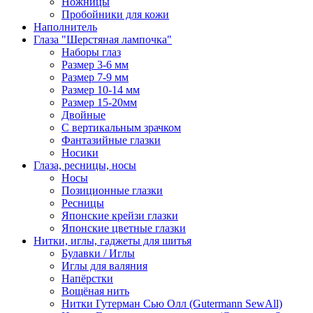
Ножницы
Пробойники для кожи
Наполнитель
Глаза "Шерстяная лампочка"
Наборы глаз
Размер 3-6 мм
Размер 7-9 мм
Размер 10-14 мм
Размер 15-20мм
Двойные
С вертикальным зрачком
Фантазийные глазки
Носики
Глаза, ресницы, носы
Носы
Позиционные глазки
Ресницы
Японские крейзи глазки
Японские цветные глазки
Нитки, иглы, гаджеты для шитья
Булавки / Иглы
Иглы для валяния
Напёрстки
Вощёная нить
Нитки Гутерман Сью Олл (Gutermann SewAll)