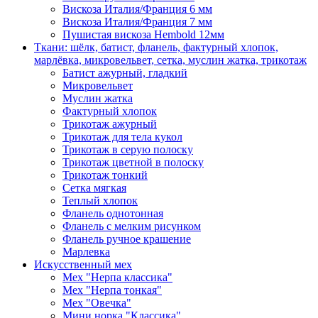
Вискоза Италия/Франция 6 мм
Вискоза Италия/Франция 7 мм
Пушистая вискоза Hembold 12мм
Ткани: шёлк, батист, фланель, фактурный хлопок,
марлёвка, микровельвет, сетка, муслин жатка, трикотаж
Батист ажурный, гладкий
Микровельвет
Муслин жатка
Фактурный хлопок
Трикотаж ажурный
Трикотаж для тела кукол
Трикотаж в серую полоску
Трикотаж цветной в полоску
Трикотаж тонкий
Сетка мягкая
Теплый хлопок
Фланель однотонная
Фланель с мелким рисунком
Фланель ручное крашение
Марлевка
Искусственный мех
Мех "Нерпа классика"
Мех "Нерпа тонкая"
Мех "Овечка"
Мини норка "Классика"