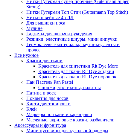
Нитки Гутерман супер-прочные (Gutermann Super
Strong)
Нитки Гутерман Топ Стич (Guttermann Top Stitch)
Нитки швейные 45 ЛЛ
Для вышивки носа
Мулине
Гаджеты для шитья и рукоделия
Резинки, эластичные шнуры, мини липучки
Термоклеевые материалы, паутинки, ленты и
прочее
Все нужное
Краски для ткани
Краситель для синтетики Rit Dye More
Краситель для ткани Rit Dye жидкий
Краситель для ткани Rit Dye порошок
Пан Пастель Pan Pastel
Спонжи, мастихины, палитры
Патина и воск
Покрытия для носов
Кисти для тонировки
Клей
Маркеры по ткани и карандаши
Масляные, акриловые краски, разбавители
Аксессуары и фурнитура
Мини пуговицы для кукольной одежды