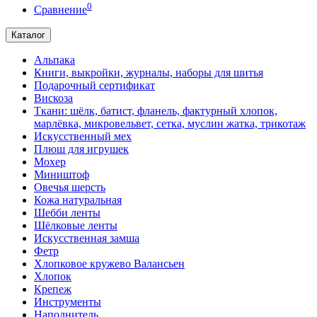
0
Сравнение
Каталог
Альпака
Книги, выкройки, журналы, наборы для шитья
Подарочный сертификат
Вискоза
Ткани: шёлк, батист, фланель, фактурный хлопок,
марлёвка, микровельвет, сетка, муслин жатка, трикотаж
Искусственный мех
Плюш для игрушек
Мохер
Миништоф
Овечья шерсть
Кожа натуральная
Шебби ленты
Шёлковые ленты
Искусственная замша
Фетр
Хлопковое кружево Валансьен
Хлопок
Крепеж
Инструменты
Наполнитель