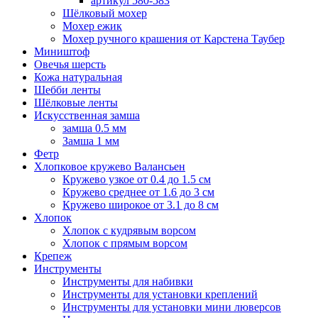
артикул 580-583
Шёлковый мохер
Мохер ежик
Мохер ручного крашения от Карстена Таубер
Миништоф
Овечья шерсть
Кожа натуральная
Шебби ленты
Шёлковые ленты
Искусственная замша
замша 0.5 мм
Замша 1 мм
Фетр
Хлопковое кружево Валансьен
Кружево узкое от 0.4 до 1.5 см
Кружево среднее от 1.6 до 3 см
Кружево широкое от 3.1 до 8 см
Хлопок
Хлопок с кудрявым ворсом
Хлопок с прямым ворсом
Крепеж
Инструменты
Инструменты для набивки
Инструменты для установки креплений
Инструменты для установки мини люверсов