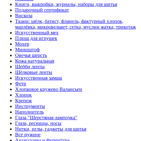
Книги, выкройки, журналы, наборы для шитья
Подарочный сертификат
Вискоза
Ткани: шёлк, батист, фланель, фактурный хлопок,
марлёвка, микровельвет, сетка, муслин жатка, трикотаж
Искусственный мех
Плюш для игрушек
Мохер
Миништоф
Овечья шерсть
Кожа натуральная
Шебби ленты
Шёлковые ленты
Искусственная замша
Фетр
Хлопковое кружево Валансьен
Хлопок
Крепеж
Инструменты
Наполнитель
Глаза "Шерстяная лампочка"
Глаза, ресницы, носы
Нитки, иглы, гаджеты для шитья
Все нужное
Аксессуары и фурнитура