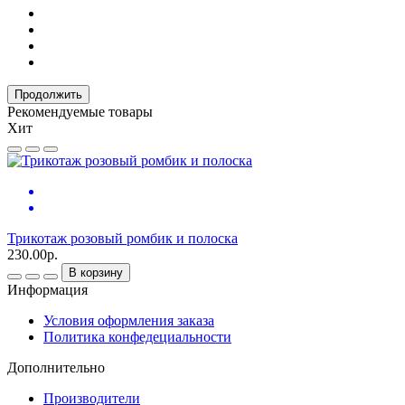
Продолжить
Рекомендуемые товары
Хит
Трикотаж розовый ромбик и полоска
Т
230.00р.
2
В корзину
Информация
Условия оформления заказа
Политика конфедециальности
Дополнительно
Производители