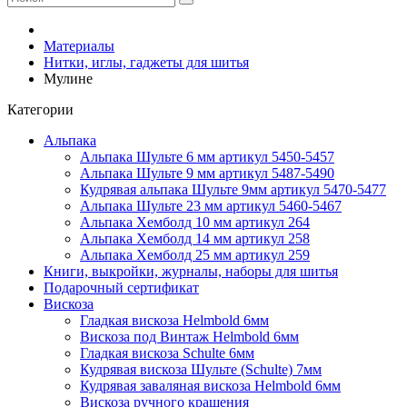
Материалы
Нитки, иглы, гаджеты для шитья
Мулине
Категории
Альпака
Альпака Шульте 6 мм артикул 5450-5457
Альпака Шульте 9 мм артикул 5487-5490
Кудрявая альпака Шульте 9мм артикул 5470-5477
Альпака Шульте 23 мм артикул 5460-5467
Альпака Хемболд 10 мм артикул 264
Альпака Хемболд 14 мм артикул 258
Альпака Хемболд 25 мм артикул 259
Книги, выкройки, журналы, наборы для шитья
Подарочный сертификат
Вискоза
Гладкая вискоза Helmbold 6мм
Вискоза под Винтаж Helmbold 6мм
Гладкая вискоза Schulte 6мм
Кудрявая вискоза Шульте (Schulte) 7мм
Кудрявая заваляная вискоза Helmbold 6мм
Вискоза ручного крашения