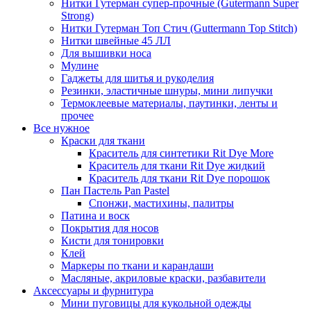
Нитки Гутерман супер-прочные (Gutermann Super
Strong)
Нитки Гутерман Топ Стич (Guttermann Top Stitch)
Нитки швейные 45 ЛЛ
Для вышивки носа
Мулине
Гаджеты для шитья и рукоделия
Резинки, эластичные шнуры, мини липучки
Термоклеевые материалы, паутинки, ленты и
прочее
Все нужное
Краски для ткани
Краситель для синтетики Rit Dye More
Краситель для ткани Rit Dye жидкий
Краситель для ткани Rit Dye порошок
Пан Пастель Pan Pastel
Спонжи, мастихины, палитры
Патина и воск
Покрытия для носов
Кисти для тонировки
Клей
Маркеры по ткани и карандаши
Масляные, акриловые краски, разбавители
Аксессуары и фурнитура
Мини пуговицы для кукольной одежды