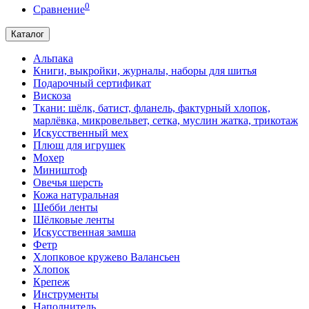
0
Сравнение
Каталог
Альпака
Книги, выкройки, журналы, наборы для шитья
Подарочный сертификат
Вискоза
Ткани: шёлк, батист, фланель, фактурный хлопок,
марлёвка, микровельвет, сетка, муслин жатка, трикотаж
Искусственный мех
Плюш для игрушек
Мохер
Миништоф
Овечья шерсть
Кожа натуральная
Шебби ленты
Шёлковые ленты
Искусственная замша
Фетр
Хлопковое кружево Валансьен
Хлопок
Крепеж
Инструменты
Наполнитель