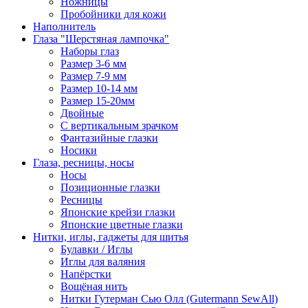
Ножницы
Пробойники для кожи
Наполнитель
Глаза "Шерстяная лампочка"
Наборы глаз
Размер 3-6 мм
Размер 7-9 мм
Размер 10-14 мм
Размер 15-20мм
Двойные
С вертикальным зрачком
Фантазийные глазки
Носики
Глаза, ресницы, носы
Носы
Позиционные глазки
Ресницы
Японские крейзи глазки
Японские цветные глазки
Нитки, иглы, гаджеты для шитья
Булавки / Иглы
Иглы для валяния
Напёрстки
Вощёная нить
Нитки Гутерман Сью Олл (Gutermann SewAll)