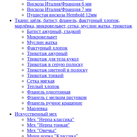
Вискоза Италия/Франция 6 мм
Вискоза Италия/Франция 7 мм
Пушистая вискоза Hembold 12мм
Ткани: шёлк, батист, фланель, фактурный хлопок,
марлёвка, микровельвет, сетка, муслин жатка, трикотаж
Батист ажурный, гладкий
Микровельвет
Муслин жатка
Фактурный хлопок
Трикотаж ажурный
Трикотаж для тела кукол
Трикотаж в серую полоску
Трикотаж цветной в полоску
Трикотаж тонкий
Сетка мягкая
Теплый хлопок
Фланель однотонная
Фланель с мелким рисунком
Фланель ручное крашение
Марлевка
Искусственный мех
Мех "Нерпа классика"
Мех "Нерпа тонкая"
Мех "Овечка"
Мини норка "Классика"