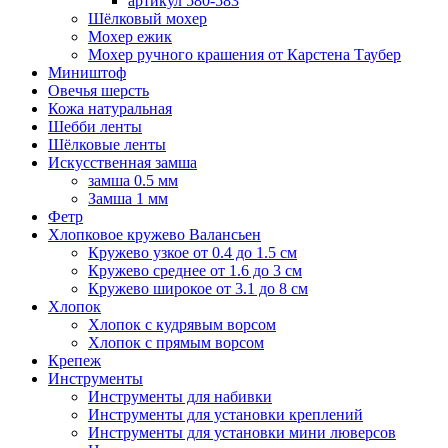
артикул 580-583
Шёлковый мохер
Мохер ежик
Мохер ручного крашения от Карстена Таубер
Миништоф
Овечья шерсть
Кожа натуральная
Шебби ленты
Шёлковые ленты
Искусственная замша
замша 0.5 мм
Замша 1 мм
Фетр
Хлопковое кружево Валансьен
Кружево узкое от 0.4 до 1.5 см
Кружево среднее от 1.6 до 3 см
Кружево широкое от 3.1 до 8 см
Хлопок
Хлопок с кудрявым ворсом
Хлопок с прямым ворсом
Крепеж
Инструменты
Инструменты для набивки
Инструменты для установки креплений
Инструменты для установки мини люверсов