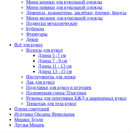
Мини кнопки для кукольной одежды
Мини пряжки для кукольной одежды
Люверсы, хольнитены, заклёпки, блочки, брадсы
Мини молнии для кукольной одежды
Подвески металлические
Бубенцы
Фермуары
Декор
Всё для кукол
Волосы для кукол
Длина 5 -7 см
Длина 7 - 9 см
Длина 11 - 13 см
Длина 13 - 15 см
Инструменты для лепки
Лак для кукол
Подставки для кукол и игрушек
Полимерная глина/ Пластики
Резинка для перетяжки БЖД и шарнирных кукол
Трикотаж для тела кукол
Плюш советский
Игрушки Оксаны Ярмольник
Мишки Тедди
Друзья Мишек