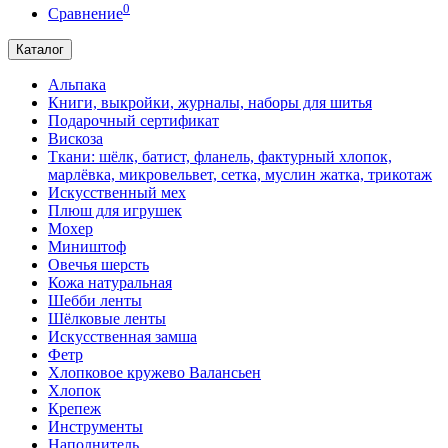
0
Сравнение
Каталог
Альпака
Книги, выкройки, журналы, наборы для шитья
Подарочный сертификат
Вискоза
Ткани: шёлк, батист, фланель, фактурный хлопок,
марлёвка, микровельвет, сетка, муслин жатка, трикотаж
Искусственный мех
Плюш для игрушек
Мохер
Миништоф
Овечья шерсть
Кожа натуральная
Шебби ленты
Шёлковые ленты
Искусственная замша
Фетр
Хлопковое кружево Валансьен
Хлопок
Крепеж
Инструменты
Наполнитель