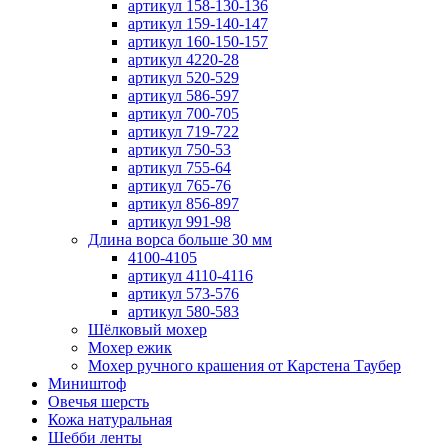
артикул 158-130-136
артикул 159-140-147
артикул 160-150-157
артикул 4220-28
артикул 520-529
артикул 586-597
артикул 700-705
артикул 719-722
артикул 750-53
артикул 755-64
артикул 765-76
артикул 856-897
артикул 991-98
Длина ворса больше 30 мм
4100-4105
артикул 4110-4116
артикул 573-576
артикул 580-583
Шёлковый мохер
Мохер ежик
Мохер ручного крашения от Карстена Таубер
Миништоф
Овечья шерсть
Кожа натуральная
Шебби ленты