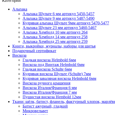
Категории
Альпака
Альпака Шульте 6 мм артикул 5450-5457
Альпака Шульте 9 мм артикул 5487-5490
Кудрявая альпака Шульте 9мм артикул 5470-5477
Альпака Шульте 23 мм артикул 5460-5467
Альпака Хемболд 10 мм артикул 264
Альпака Хемболд 14 мм артикул 258
Альпака Хемболд 25 мм артикул 259
Книги, выкройки, журналы, наборы для шитья
Подарочный сертификат
Вискоза
Гладкая вискоза Helmbold 6мм
Вискоза под Винтаж Helmbold 6мм
Гладкая вискоза Schulte 6мм
Кудрявая вискоза Шульте (Schulte) 7мм
Кудрявая заваляная вискоза Helmbold 6мм
Вискоза ручного крашения
Вискоза Италия/Франция 6 мм
Вискоза Италия/Франция 7 мм
Пушистая вискоза Hembold 12мм
Ткани: шёлк, батист, фланель, фактурный хлопок, марлёвк
Батист ажурный, гладкий
Микровельвет