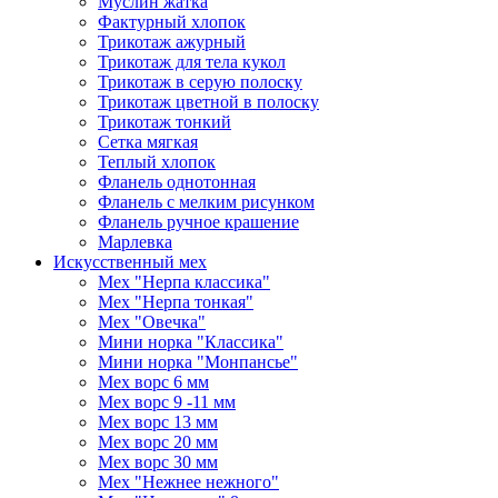
Муслин жатка
Фактурный хлопок
Трикотаж ажурный
Трикотаж для тела кукол
Трикотаж в серую полоску
Трикотаж цветной в полоску
Трикотаж тонкий
Сетка мягкая
Теплый хлопок
Фланель однотонная
Фланель с мелким рисунком
Фланель ручное крашение
Марлевка
Искусственный мех
Мех "Нерпа классика"
Мех "Нерпа тонкая"
Мех "Овечка"
Мини норка "Классика"
Мини норка "Монпансье"
Мех ворс 6 мм
Мех ворс 9 -11 мм
Мех ворс 13 мм
Мех ворс 20 мм
Мех ворс 30 мм
Мех "Нежнее нежного"