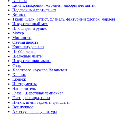
Альпака
Книги, выкройки, журналы, наборы для шитья
Подарочный сертификат
Вискоза
Ткани: шёлк, батист, фланель, фактурный хлопок, марлёвк
Искусственный мех
Плюш для игрушек
Мохер
Миништоф
Овечья шерсть
Кожа натуральная
Шебби ленты
Шёлковые ленты
Искусственная замша
Фетр
Хлопковое кружево Валансьен
Хлопок
Крепеж
Инструменты
Наполнитель
Глаза "Шерстяная лампочка"
Глаза, ресницы, носы
Нитки, иглы, гаджеты для шитья
Все нужное
Аксессуары и фурнитура