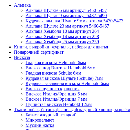
Альпака
Альпака Шульте 6 мм артикул 5450-5457
Альпака Шульте 9 мм артикул 5487-5490
Кудрявая альпака Шульте 9мм артикул 5470-5477
Альпака Шульте 23 мм артикул 5460-5467
Альпака Хемболд 10 мм артикул 264
Альпака Хемболд 14 мм артикул 258
Альпака Хемболд 25 мм артикул 259
Книги, выкройки, журналы, наборы для шитья
Подарочный сертификат
Вискоза
Гладкая вискоза Helmbold 6мм
Вискоза под Винтаж Helmbold 6мм
Гладкая вискоза Schulte 6мм
Кудрявая вискоза Шульте (Schulte) 7мм
Кудрявая заваляная вискоза Helmbold 6мм
Вискоза ручного крашения
Вискоза Италия/Франция 6 мм
Вискоза Италия/Франция 7 мм
Пушистая вискоза Hembold 12мм
Ткани: шёлк, батист, фланель, фактурный хлопок, марлёвк
Батист ажурный, гладкий
Микровельвет
Муслин жатка