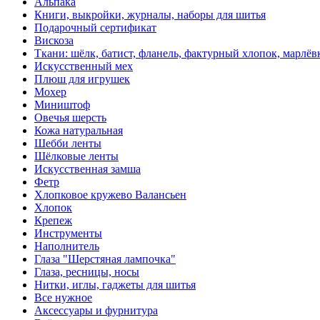
Альпака
Книги, выкройки, журналы, наборы для шитья
Подарочный сертификат
Вискоза
Ткани: шёлк, батист, фланель, фактурный хлопок, марлёвк
Искусственный мех
Плюш для игрушек
Мохер
Миништоф
Овечья шерсть
Кожа натуральная
Шебби ленты
Шёлковые ленты
Искусственная замша
Фетр
Хлопковое кружево Валансьен
Хлопок
Крепеж
Инструменты
Наполнитель
Глаза "Шерстяная лампочка"
Глаза, ресницы, носы
Нитки, иглы, гаджеты для шитья
Все нужное
Аксессуары и фурнитура