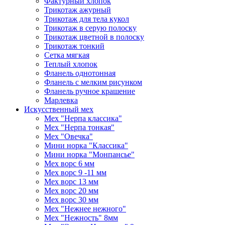
Фактурный хлопок
Трикотаж ажурный
Трикотаж для тела кукол
Трикотаж в серую полоску
Трикотаж цветной в полоску
Трикотаж тонкий
Сетка мягкая
Теплый хлопок
Фланель однотонная
Фланель с мелким рисунком
Фланель ручное крашение
Марлевка
Искусственный мех
Мех "Нерпа классика"
Мех "Нерпа тонкая"
Мех "Овечка"
Мини норка "Классика"
Мини норка "Монпансье"
Мех ворс 6 мм
Мех ворс 9 -11 мм
Мех ворс 13 мм
Мех ворс 20 мм
Мех ворс 30 мм
Мех "Нежнее нежного"
Мех "Нежность" 8мм