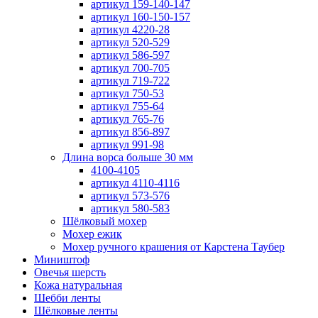
артикул 159-140-147
артикул 160-150-157
артикул 4220-28
артикул 520-529
артикул 586-597
артикул 700-705
артикул 719-722
артикул 750-53
артикул 755-64
артикул 765-76
артикул 856-897
артикул 991-98
Длина ворса больше 30 мм
4100-4105
артикул 4110-4116
артикул 573-576
артикул 580-583
Шёлковый мохер
Мохер ежик
Мохер ручного крашения от Карстена Таубер
Миништоф
Овечья шерсть
Кожа натуральная
Шебби ленты
Шёлковые ленты