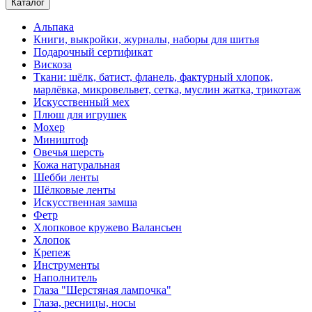
Каталог
Альпака
Книги, выкройки, журналы, наборы для шитья
Подарочный сертификат
Вискоза
Ткани: шёлк, батист, фланель, фактурный хлопок,
марлёвка, микровельвет, сетка, муслин жатка, трикотаж
Искусственный мех
Плюш для игрушек
Мохер
Миништоф
Овечья шерсть
Кожа натуральная
Шебби ленты
Шёлковые ленты
Искусственная замша
Фетр
Хлопковое кружево Валансьен
Хлопок
Крепеж
Инструменты
Наполнитель
Глаза "Шерстяная лампочка"
Глаза, ресницы, носы