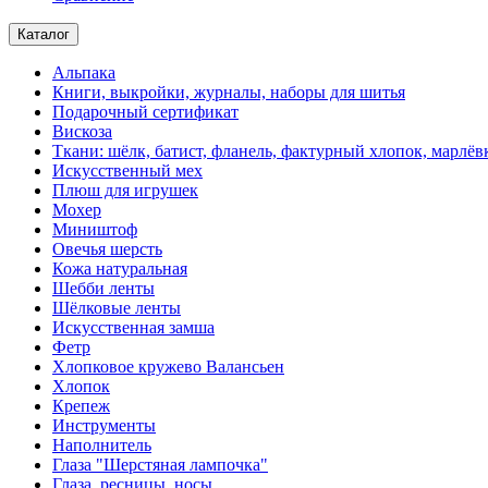
Каталог
Альпака
Книги, выкройки, журналы, наборы для шитья
Подарочный сертификат
Вискоза
Ткани: шёлк, батист, фланель, фактурный хлопок, марлёвк
Искусственный мех
Плюш для игрушек
Мохер
Миништоф
Овечья шерсть
Кожа натуральная
Шебби ленты
Шёлковые ленты
Искусственная замша
Фетр
Хлопковое кружево Валансьен
Хлопок
Крепеж
Инструменты
Наполнитель
Глаза "Шерстяная лампочка"
Глаза, ресницы, носы