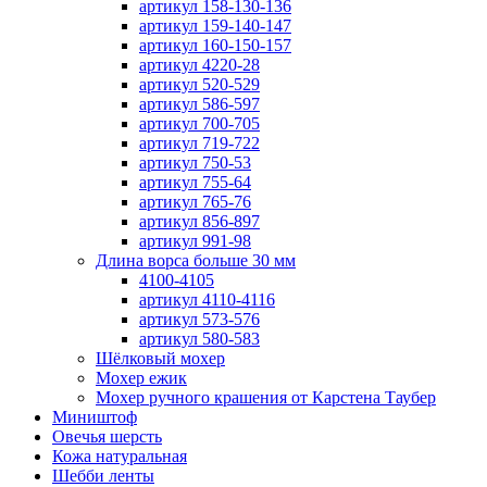
артикул 158-130-136
артикул 159-140-147
артикул 160-150-157
артикул 4220-28
артикул 520-529
артикул 586-597
артикул 700-705
артикул 719-722
артикул 750-53
артикул 755-64
артикул 765-76
артикул 856-897
артикул 991-98
Длина ворса больше 30 мм
4100-4105
артикул 4110-4116
артикул 573-576
артикул 580-583
Шёлковый мохер
Мохер ежик
Мохер ручного крашения от Карстена Таубер
Миништоф
Овечья шерсть
Кожа натуральная
Шебби ленты