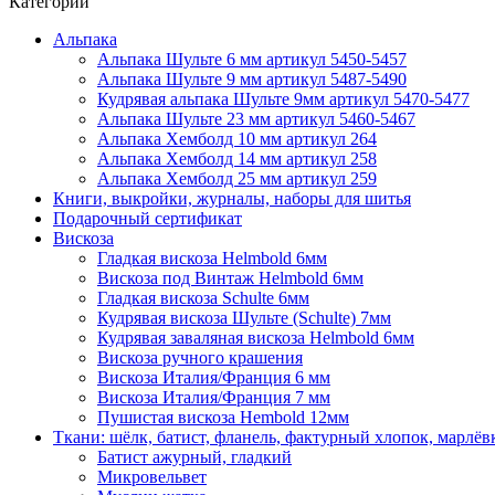
Категории
Альпака
Альпака Шульте 6 мм артикул 5450-5457
Альпака Шульте 9 мм артикул 5487-5490
Кудрявая альпака Шульте 9мм артикул 5470-5477
Альпака Шульте 23 мм артикул 5460-5467
Альпака Хемболд 10 мм артикул 264
Альпака Хемболд 14 мм артикул 258
Альпака Хемболд 25 мм артикул 259
Книги, выкройки, журналы, наборы для шитья
Подарочный сертификат
Вискоза
Гладкая вискоза Helmbold 6мм
Вискоза под Винтаж Helmbold 6мм
Гладкая вискоза Schulte 6мм
Кудрявая вискоза Шульте (Schulte) 7мм
Кудрявая заваляная вискоза Helmbold 6мм
Вискоза ручного крашения
Вискоза Италия/Франция 6 мм
Вискоза Италия/Франция 7 мм
Пушистая вискоза Hembold 12мм
Ткани: шёлк, батист, фланель, фактурный хлопок, марлёвк
Батист ажурный, гладкий
Микровельвет