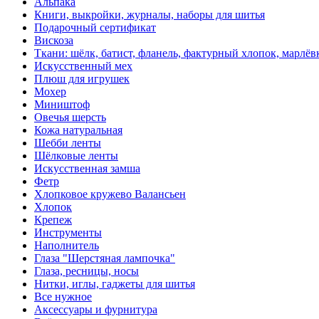
Альпака
Книги, выкройки, журналы, наборы для шитья
Подарочный сертификат
Вискоза
Ткани: шёлк, батист, фланель, фактурный хлопок, марлёвк
Искусственный мех
Плюш для игрушек
Мохер
Миништоф
Овечья шерсть
Кожа натуральная
Шебби ленты
Шёлковые ленты
Искусственная замша
Фетр
Хлопковое кружево Валансьен
Хлопок
Крепеж
Инструменты
Наполнитель
Глаза "Шерстяная лампочка"
Глаза, ресницы, носы
Нитки, иглы, гаджеты для шитья
Все нужное
Аксессуары и фурнитура