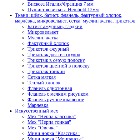
Вискоза Италия/Франция 7 мм
Пушистая вискоза Hembold 12мм
Ткани: шёлк, батист, фланель, фактурный хлопок,
марлёвка, микровельвет, сетка, муслин жатка, трикотаж
Батист ажурный, гладкий
Микровельвет
Муслин жатка
Фактурный хлопок
Трикотаж ажурный
Трикотаж для тела кукол
Трикотаж в серую полоску
Трикотаж цветной в полоску
Трикотаж тонкий
Сетка мягкая
Теплый хлопок
Фланель однотонная
Фланель с мелким рисунком
Фланель ручное крашение
Марлевка
Искусственный мех
Мех "Нерпа классика"
Мех "Нерпа тонкая"
Мех "Овечка"
Мини норка "Классика"
Мини норка "Монпансье"