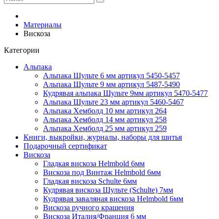
Материалы
Вискоза
Категории
Альпака
Альпака Шульте 6 мм артикул 5450-5457
Альпака Шульте 9 мм артикул 5487-5490
Кудрявая альпака Шульте 9мм артикул 5470-5477
Альпака Шульте 23 мм артикул 5460-5467
Альпака Хемболд 10 мм артикул 264
Альпака Хемболд 14 мм артикул 258
Альпака Хемболд 25 мм артикул 259
Книги, выкройки, журналы, наборы для шитья
Подарочный сертификат
Вискоза
Гладкая вискоза Helmbold 6мм
Вискоза под Винтаж Helmbold 6мм
Гладкая вискоза Schulte 6мм
Кудрявая вискоза Шульте (Schulte) 7мм
Кудрявая заваляная вискоза Helmbold 6мм
Вискоза ручного крашения
Вискоза Италия/Франция 6 мм