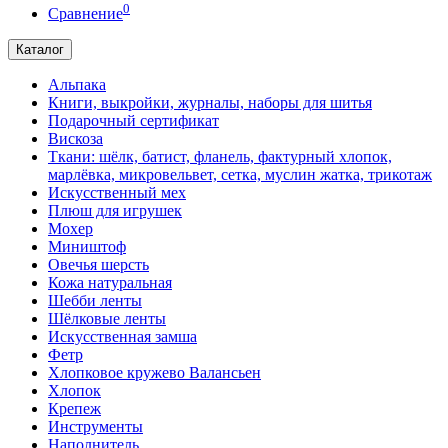
0
Сравнение
Каталог
Альпака
Книги, выкройки, журналы, наборы для шитья
Подарочный сертификат
Вискоза
Ткани: шёлк, батист, фланель, фактурный хлопок,
марлёвка, микровельвет, сетка, муслин жатка, трикотаж
Искусственный мех
Плюш для игрушек
Мохер
Миништоф
Овечья шерсть
Кожа натуральная
Шебби ленты
Шёлковые ленты
Искусственная замша
Фетр
Хлопковое кружево Валансьен
Хлопок
Крепеж
Инструменты
Наполнитель