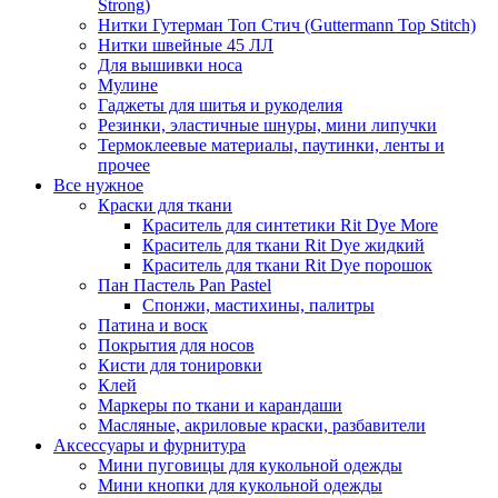
Strong)
Нитки Гутерман Топ Стич (Guttermann Top Stitch)
Нитки швейные 45 ЛЛ
Для вышивки носа
Мулине
Гаджеты для шитья и рукоделия
Резинки, эластичные шнуры, мини липучки
Термоклеевые материалы, паутинки, ленты и
прочее
Все нужное
Краски для ткани
Краситель для синтетики Rit Dye More
Краситель для ткани Rit Dye жидкий
Краситель для ткани Rit Dye порошок
Пан Пастель Pan Pastel
Спонжи, мастихины, палитры
Патина и воск
Покрытия для носов
Кисти для тонировки
Клей
Маркеры по ткани и карандаши
Масляные, акриловые краски, разбавители
Аксессуары и фурнитура
Мини пуговицы для кукольной одежды
Мини кнопки для кукольной одежды