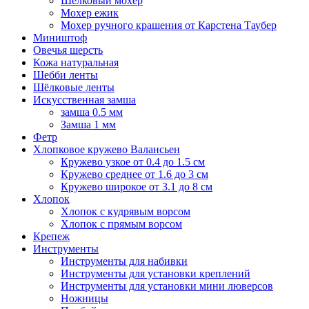
Шёлковый мохер
Мохер ежик
Мохер ручного крашения от Карстена Таубер
Миништоф
Овечья шерсть
Кожа натуральная
Шебби ленты
Шёлковые ленты
Искусственная замша
замша 0.5 мм
Замша 1 мм
Фетр
Хлопковое кружево Валансьен
Кружево узкое от 0.4 до 1.5 см
Кружево среднее от 1.6 до 3 см
Кружево широкое от 3.1 до 8 см
Хлопок
Хлопок с кудрявым ворсом
Хлопок с прямым ворсом
Крепеж
Инструменты
Инструменты для набивки
Инструменты для установки креплений
Инструменты для установки мини люверсов
Ножницы