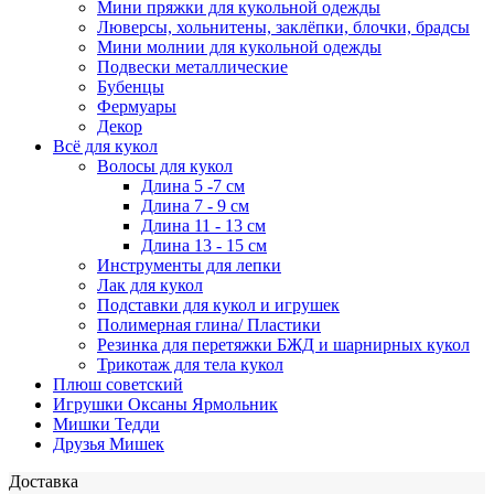
Мини пряжки для кукольной одежды
Люверсы, хольнитены, заклёпки, блочки, брадсы
Мини молнии для кукольной одежды
Подвески металлические
Бубенцы
Фермуары
Декор
Всё для кукол
Волосы для кукол
Длина 5 -7 см
Длина 7 - 9 см
Длина 11 - 13 см
Длина 13 - 15 см
Инструменты для лепки
Лак для кукол
Подставки для кукол и игрушек
Полимерная глина/ Пластики
Резинка для перетяжки БЖД и шарнирных кукол
Трикотаж для тела кукол
Плюш советский
Игрушки Оксаны Ярмольник
Мишки Тедди
Друзья Мишек
Доставка