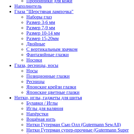
Пробойники для кожи
Наполнитель
Глаза "Шерстяная лампочка"
Наборы глаз
Размер 3-6 мм
Размер 7-9 мм
Размер 10-14 мм
Размер 15-20мм
Двойные
С вертикальным зрачком
Фантазийные глазки
Носики
Глаза, ресницы, носы
Носы
Позиционные глазки
Ресницы
Японские крейзи глазки
Японские цветные глазки
Нитки, иглы, гаджеты для шитья
Булавки / Иглы
Иглы для валяния
Напёрстки
Вощёная нить
Нитки Гутерман Сью Олл (Gutermann SewAll)
Нитки Гутерман супер-прочные (Gutermann Super