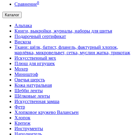
0
Сравнение
Каталог
Альпака
Книги, выкройки, журналы, наборы для шитья
Подарочный сертификат
Вискоза
Ткани: шёлк, батист, фланель, фактурный хлопок,
марлёвка, микровельвет, сетка, муслин жатка, трикотаж
Искусственный мех
Плюш для игрушек
Мохер
Миништоф
Овечья шерсть
Кожа натуральная
Шебби ленты
Шёлковые ленты
Искусственная замша
Фетр
Хлопковое кружево Валансьен
Хлопок
Крепеж
Инструменты
Наполнитель