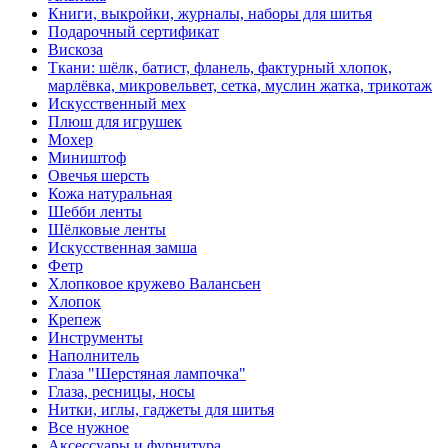
Книги, выкройки, журналы, наборы для шитья
Подарочный сертификат
Вискоза
Ткани: шёлк, батист, фланель, фактурный хлопок,
марлёвка, микровельвет, сетка, муслин жатка, трикотаж
Искусственный мех
Плюш для игрушек
Мохер
Миништоф
Овечья шерсть
Кожа натуральная
Шебби ленты
Шёлковые ленты
Искусственная замша
Фетр
Хлопковое кружево Валансьен
Хлопок
Крепеж
Инструменты
Наполнитель
Глаза "Шерстяная лампочка"
Глаза, ресницы, носы
Нитки, иглы, гаджеты для шитья
Все нужное
Аксессуары и фурнитура