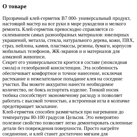
О товаре
Прозрачный клей-герметик B7 000- универсальный продукт,
настоящий мастер на все руки в мире рукоделия и мелкого
ремонта. Клей-герметик превосходно справляется со
склеиванием самых разнообразных материалов: ювелирных
украшений, металла, стекла, натурального дерева, кожи, ПВХ,
страз, нейлона, камня, пластмассы, резины, бумаги, корпусов
мобильных телефонов, ЖК-экранов и и материалов для
алмазной живописи.
Секрет его универсальности кроется в составе (эпоксидная
смола) и гелеобразной консистенции. Эта особенность
обеспечивает комфортное и точное нанесение, исключая
растекание и нежелательное попадание клея на соседние
участки. Вы можете аккуратно нанести необходимое
количество, не боясь испортить изделие. Тонкий носик
тюбика способствует экономичному расходу и позволяет
работать с высокой точностью, а встроенная игла в колпачке
предотвращает засыхание.
Клей-герметик способен размягчаться при нагревании до
температуры 80-100 градусов Цельсия. Это невероятно
полезное свойство позволяет легко демонтировать склеенные
детали без повреждения поверхности. Просто нагрейте
соединение, и клей станет достаточно мягким для