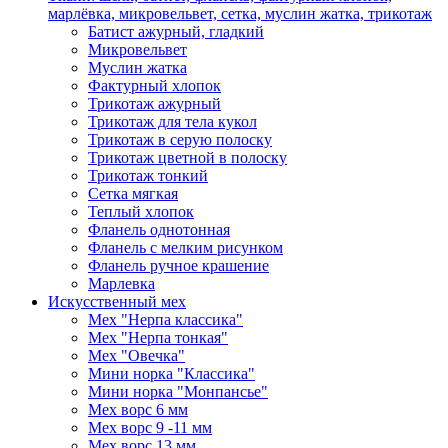
марлёвка, микровельвет, сетка, муслин жатка, трикотаж
Батист ажурный, гладкий
Микровельвет
Муслин жатка
Фактурный хлопок
Трикотаж ажурный
Трикотаж для тела кукол
Трикотаж в серую полоску
Трикотаж цветной в полоску
Трикотаж тонкий
Сетка мягкая
Теплый хлопок
Фланель однотонная
Фланель с мелким рисунком
Фланель ручное крашение
Марлевка
Искусственный мех
Мех "Нерпа классика"
Мех "Нерпа тонкая"
Мех "Овечка"
Мини норка "Классика"
Мини норка "Монпансье"
Мех ворс 6 мм
Мех ворс 9 -11 мм
Мех ворс 13 мм