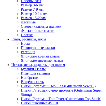
Наборы глаз
Размер 3-6 мм
Размер 7-9 мм
Размер 10-14 мм
Размер 15-20мм
Двойные
С вертикальным зрачком
Фантазийные глазки
Носики
Глаза, ресницы, носы
Носы
Позиционные глазки
Ресницы
Японские крейзи глазки
Японские цветные глазки
Нитки, иглы, гаджеты для шитья
Булавки / Иглы
Иглы для валяния
Напёрстки
Вощёная нить
Нитки Гутерман Сью Олл (Gutermann SewAll)
Нитки Гутерман супер-прочные (Gutermann Super
Strong)
Нитки Гутерман Топ Стич (Guttermann Top Stitch)
Нитки швейные 45 ЛЛ