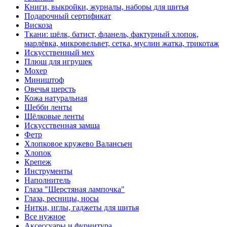
Книги, выкройки, журналы, наборы для шитья
Подарочный сертификат
Вискоза
Ткани: шёлк, батист, фланель, фактурный хлопок,
марлёвка, микровельвет, сетка, муслин жатка, трикотаж
Искусственный мех
Плюш для игрушек
Мохер
Миништоф
Овечья шерсть
Кожа натуральная
Шебби ленты
Шёлковые ленты
Искусственная замша
Фетр
Хлопковое кружево Валансьен
Хлопок
Крепеж
Инструменты
Наполнитель
Глаза "Шерстяная лампочка"
Глаза, ресницы, носы
Нитки, иглы, гаджеты для шитья
Все нужное
Аксессуары и фурнитура