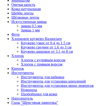
Миништоф
Овечья шерсть
Кожа натуральная
Шебби ленты
Шёлковые ленты
Искусственная замша
замша 0.5 мм
Замша 1 мм
Фетр
Хлопковое кружево Валансьен
Кружево узкое от 0.4 до 1.5 см
Кружево среднее от 1.6 до 3 см
Кружево широкое от 3.1 до 8 см
Хлопок
Хлопок с кудрявым ворсом
Хлопок с прямым ворсом
Крепеж
Инструменты
Инструменты для набивки
Инструменты для установки креплений
Инструменты для установки мини люверсов
Ножницы
Пробойники для кожи
Наполнитель
Глаза "Шерстяная лампочка"