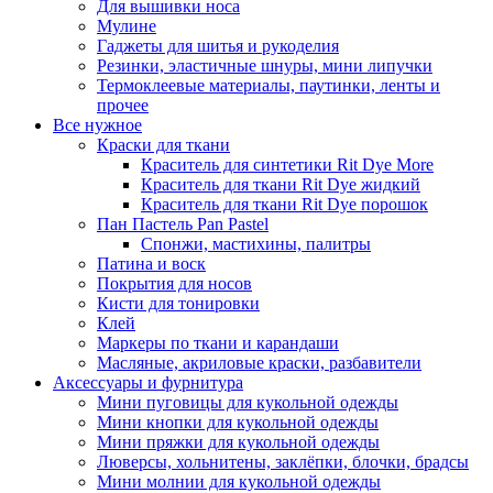
Для вышивки носа
Мулине
Гаджеты для шитья и рукоделия
Резинки, эластичные шнуры, мини липучки
Термоклеевые материалы, паутинки, ленты и
прочее
Все нужное
Краски для ткани
Краситель для синтетики Rit Dye More
Краситель для ткани Rit Dye жидкий
Краситель для ткани Rit Dye порошок
Пан Пастель Pan Pastel
Спонжи, мастихины, палитры
Патина и воск
Покрытия для носов
Кисти для тонировки
Клей
Маркеры по ткани и карандаши
Масляные, акриловые краски, разбавители
Аксессуары и фурнитура
Мини пуговицы для кукольной одежды
Мини кнопки для кукольной одежды
Мини пряжки для кукольной одежды
Люверсы, хольнитены, заклёпки, блочки, брадсы
Мини молнии для кукольной одежды