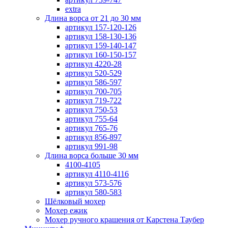
extra
Длина ворса от 21 до 30 мм
артикул 157-120-126
артикул 158-130-136
артикул 159-140-147
артикул 160-150-157
артикул 4220-28
артикул 520-529
артикул 586-597
артикул 700-705
артикул 719-722
артикул 750-53
артикул 755-64
артикул 765-76
артикул 856-897
артикул 991-98
Длина ворса больше 30 мм
4100-4105
артикул 4110-4116
артикул 573-576
артикул 580-583
Шёлковый мохер
Мохер ежик
Мохер ручного крашения от Карстена Таубер