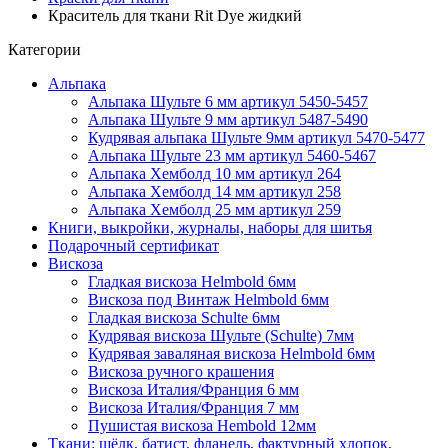
Краситель для ткани Rit Dye жидкий
Категории
Альпака
Альпака Шульте 6 мм артикул 5450-5457
Альпака Шульте 9 мм артикул 5487-5490
Кудрявая альпака Шульте 9мм артикул 5470-5477
Альпака Шульте 23 мм артикул 5460-5467
Альпака Хемболд 10 мм артикул 264
Альпака Хемболд 14 мм артикул 258
Альпака Хемболд 25 мм артикул 259
Книги, выкройки, журналы, наборы для шитья
Подарочный сертификат
Вискоза
Гладкая вискоза Helmbold 6мм
Вискоза под Винтаж Helmbold 6мм
Гладкая вискоза Schulte 6мм
Кудрявая вискоза Шульте (Schulte) 7мм
Кудрявая заваляная вискоза Helmbold 6мм
Вискоза ручного крашения
Вискоза Италия/Франция 6 мм
Вискоза Италия/Франция 7 мм
Пушистая вискоза Hembold 12мм
Ткани: шёлк, батист, фланель, фактурный хлопок,