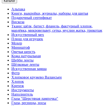
Каталог
Альпака
Книги, выкройки, журналы, наборы для шитья
Подарочный сертификат
Вискоза
Ткани: шёлк, батист, фланель, фактурный хлопок,
марлёвка, микровельвет, сетка, муслин жатка, трикотаж
Искусственный мех
Плюш для игрушек
Мохер
Миништоф
Овечья шерсть
Кожа натуральная
Шебби ленты
Шёлковые ленты
Искусственная замша
Фетр
Хлопковое кружево Валансьен
Хлопок
Крепеж
Инструменты
Наполнитель
Глаза "Шерстяная лампочка"
Глаза, ресницы, носы