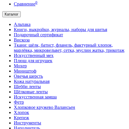
0
Сравнение
Каталог
Альпака
Книги, выкройки, журналы, наборы для шитья
Подарочный сертификат
Вискоза
Ткани: шёлк, батист, фланель, фактурный хлопок,
марлёвка, микровельвет, сетка, муслин жатка, трикотаж
Искусственный мех
Плюш для игрушек
Мохер
Миништоф
Овечья шерсть
Кожа натуральная
Шебби ленты
Шёлковые ленты
Искусственная замша
Фетр
Хлопковое кружево Валансьен
Хлопок
Крепеж
Инструменты
Наполнитель