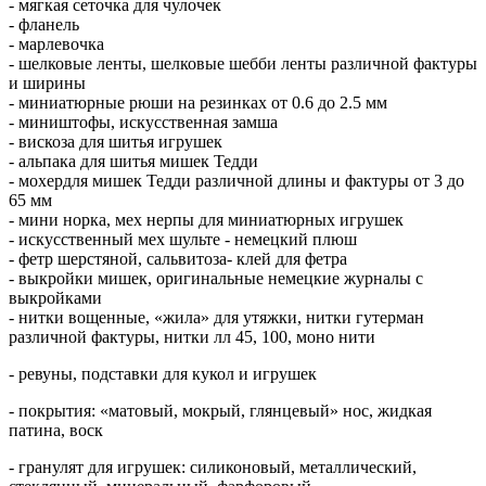
- мягкая сеточка для чулочек
- фланель
- марлевочка
- шелковые ленты, шелковые шебби ленты различной фактуры
и ширины
- миниатюрные рюши на резинках от 0.6 до 2.5 мм
- миништофы, искусственная замша
- вискоза для шитья игрушек
- альпака для шитья мишек Тедди
- мохердля мишек Тедди различной длины и фактуры от 3 до
65 мм
- мини норка, мех нерпы для миниатюрных игрушек
- искусственный мех шульте - немецкий плюш
- фетр шерстяной, сальвитоза- клей для фетра
- выкройки мишек, оригинальные немецкие журналы с
выкройками
- нитки вощенные, «жила» для утяжки, нитки гутерман
различной фактуры, нитки лл 45, 100, моно нити
- ревуны, подставки для кукол и игрушек
- покрытия: «матовый, мокрый, глянцевый» нос, жидкая
патина, воск
- гранулят для игрушек: силиконовый, металлический,