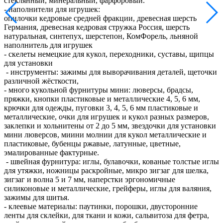
стеклянный, минеральный, фарфоровый.
- наполнители для игрушек:
опилочки кедровые средней фракции, древесная шерсть
Германия, древесная кедровая стружка Россия, шерсть
натуральная, синтепух, шерстепон, КомФорель, льняной
наполнитель для игрушек
- скелеты немецкие для кукол, переходники, суставы, щипцы
для установки
- инструменты: зажимы для выворачивания деталей, щеточки
различной жёсткости,
- много кукольной фурнитуры мини: люверсы, брадсы,
пряжки, кнопки пластиковые и металлические 4, 5, 6 мм,
крючки для одежды, пуговки 3, 4, 5, 6 мм пластиковые и
металлические, очки для игрушек и кукол разных размеров,
заклепки и хольнитены от 2 до 5 мм, звездочки для установки
мини люверсов, миини молнии для кукол металлические и
пластиковые, бубенцы ржавые, латунные, цветные,
эмалированные фактурные.
- швейная фурнитура: иглы, булавочки, кованые толстые иглы
для утяжки, ножницы раскройные, микро зигзаг для шелка,
зигзаг и волна 5 и 7 мм, наперстки эргономичные
силиконовые и металлические, грейферы, иглы для валяния,
зажимы для шитья.
- клеевые материалы: паутинки, порошки, двусторонние
ленты для склейки, для ткани и кожи, сальвитоза для фетра,