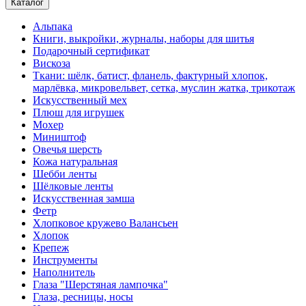
Каталог
Альпака
Книги, выкройки, журналы, наборы для шитья
Подарочный сертификат
Вискоза
Ткани: шёлк, батист, фланель, фактурный хлопок,
марлёвка, микровельвет, сетка, муслин жатка, трикотаж
Искусственный мех
Плюш для игрушек
Мохер
Миништоф
Овечья шерсть
Кожа натуральная
Шебби ленты
Шёлковые ленты
Искусственная замша
Фетр
Хлопковое кружево Валансьен
Хлопок
Крепеж
Инструменты
Наполнитель
Глаза "Шерстяная лампочка"
Глаза, ресницы, носы