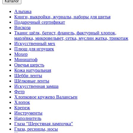
Каталог
Альпака
Книги, выкройки, журналы, наборы для шитья
Подарочный сертификат
Вискоза
Ткани: шёлк, батист, фланель, фактурный хлопок,
марлёвка, микровельвет, сетка, муслин жатка, трикотаж
Искусственный мех
Плюш для игрушек
Мохер
Миништоф
Овечья шерсть
Кожа натуральная
Шебби ленты
Шёлковые ленты
Искусственная замша
Фетр
Хлопковое кружево Валансьен
Хлопок
Крепеж
Инструменты
Наполнитель
Глаза "Шерстяная лампочка"
Глаза, ресницы, носы