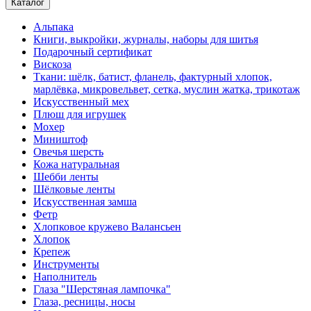
Каталог
Альпака
Книги, выкройки, журналы, наборы для шитья
Подарочный сертификат
Вискоза
Ткани: шёлк, батист, фланель, фактурный хлопок,
марлёвка, микровельвет, сетка, муслин жатка, трикотаж
Искусственный мех
Плюш для игрушек
Мохер
Миништоф
Овечья шерсть
Кожа натуральная
Шебби ленты
Шёлковые ленты
Искусственная замша
Фетр
Хлопковое кружево Валансьен
Хлопок
Крепеж
Инструменты
Наполнитель
Глаза "Шерстяная лампочка"
Глаза, ресницы, носы